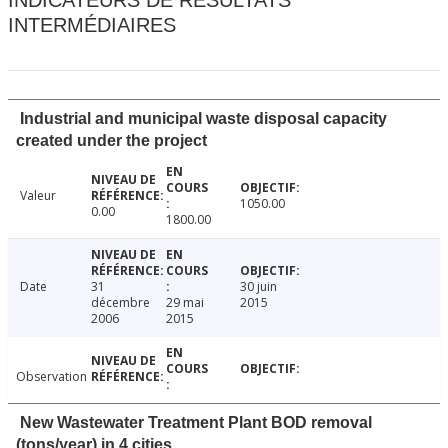
INDICATEURS DE RÉSULTATS
INTERMÉDIAIRES
Industrial and municipal waste disposal capacity
created under the project
Valeur
1050.00
0.00
1800.00
Date
31
30 juin
décembre
29 mai
2015
2006
2015
Observation
New Wastewater Treatment Plant BOD removal
(tons/year) in 4 cities