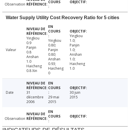
Observation
Water Supply Utility Cost Recovery Ratio for 5 cities
Yingkou
Yingkou
Yingkou
1.0;
0.9
0.80;
Panjin
Panjin
Valeur
Panjin
1.0;
0.8
0.80;
Anshan
Anshan
Anshan
1.0;
1.0
0.93;
Haicheng
Haicheng
Haicheng
1.0
0.8 Xin
0
Date
31
30 juin
décembre
29 mai
2015
2006
2015
Observation