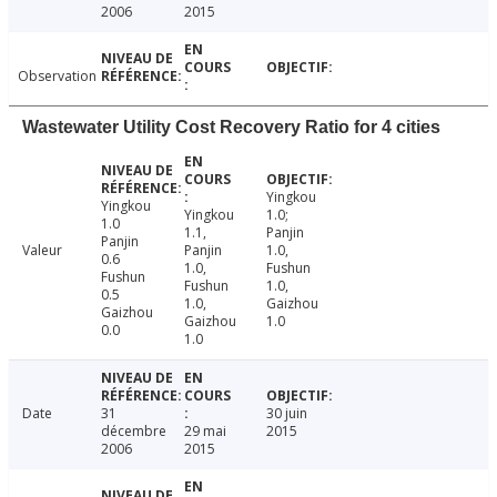
2006
2015
Observation
Wastewater Utility Cost Recovery Ratio for 4 cities
Yingkou
Yingkou
Yingkou
1.0;
1.0
1.1,
Panjin
Panjin
Valeur
Panjin
1.0,
0.6
1.0,
Fushun
Fushun
Fushun
1.0,
0.5
1.0,
Gaizhou
Gaizhou
Gaizhou
1.0
0.0
1.0
Date
31
30 juin
décembre
29 mai
2015
2006
2015