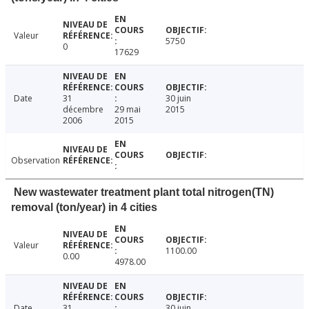
Valeur
5750
0
17629
Date
31
30 juin
décembre
29 mai
2015
2006
2015
Observation
New wastewater treatment plant total nitrogen(TN)
removal (ton/year) in 4 cities
Valeur
1100.00
0.00
4978.00
Date
31
30 juin