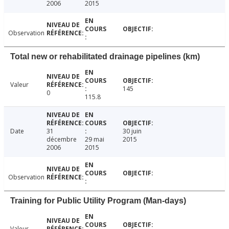
2006
2015
Observation
Total new or rehabilitated drainage pipelines (km)
Valeur
145
0
115.8
Date
31
30 juin
décembre
29 mai
2015
2006
2015
Observation
Training for Public Utility Program (Man-days)
Valeur