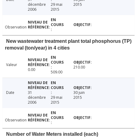
décembre
29 mai
2015
2006
2015
Observation
New wastewater treatment plant total phosphorus (TP)
removal (ton/year) in 4 cities
Valeur
210.00
0.00
509.00
Date
31
30 juin
décembre
29 mai
2015
2006
2015
Observation
Number of Water Meters installed (each)