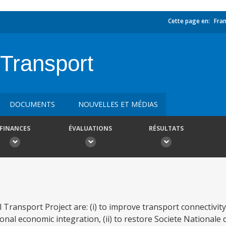
Cette page en:
Fran
Transport
DOCUMENTS
NOUVELLES ET MÉDIAS
FINANCES
ÉVALUATIONS
RÉSULTATS
Transport Project are: (i) to improve transport connectivity
onal economic integration, (ii) to restore Societe Nationale