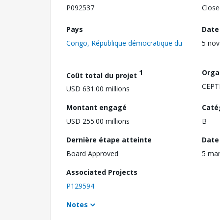
P092537
Close
Pays
Date
Congo, République démocratique du
5 no
1
Orga
Coût total du projet
CEP
USD 631.00 millions
Montant engagé
Caté
USD 255.00 millions
B
Dernière étape atteinte
Date 
Board Approved
5 mar
Associated Projects
P129594
Notes