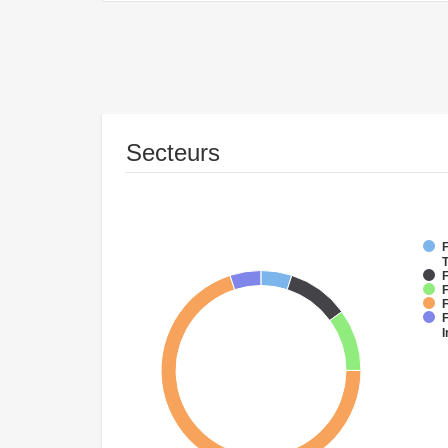
Secteurs
F
T
F
F
I