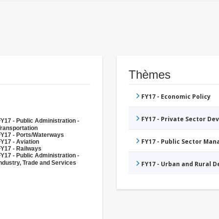
Thèmes
FY17 - Economic Policy
FY17 - Private Sector D
Y17 - Public Administration -
ransportation
FY17 - Ports/Waterways
FY17 - Public Sector Ma
Y17 - Aviation
FY17 - Railways
Y17 - Public Administration -
ndustry, Trade and Services
FY17 - Urban and Rural 