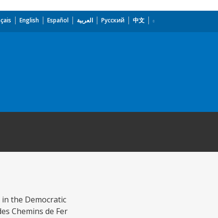
çais
English
Español
العربية
Русский
中文
 in the Democratic
 des Chemins de Fer