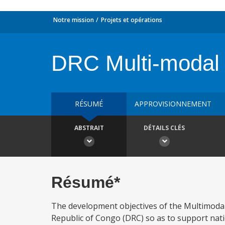
Notre mission
Projets et opérations
DRC Multi-modal 
RÉSUMÉ
APPROVISIONNEMENT
ABSTRAIT
DÉTAILS CLÉS
Résumé*
The development objectives of the Multimodal 
Republic of Congo (DRC) so as to support nati