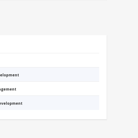
evelopment
nagement
Development