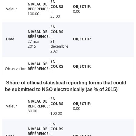
Valeur
0.00
100.00
35.00
Date
27 mai
31
2015
décembre
2021
Observation
Share of official statistical reporting forms that could
be submitted to NSO electronically (as % of 2015)
Valeur
0.00
80.00
100.00