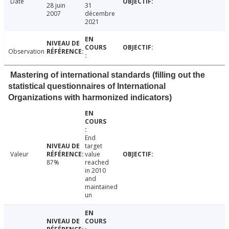
Date
28 juin
31
2007
décembre
2021
Observation
Mastering of international standards (filling out the
statistical questionnaires of International
Organizations with harmonized indicators)
End
target
Valeur
value
87%
reached
in 2010
and
maintained
un