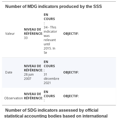
Number of MDG indicators produced by the SSS
34 - This
indicator
Valeur
was
33
relevant
until
2015. In
Se
Date
28 juin
31
2007
décembre
2021
Observation
Number of SDG indicators assessed by official
statistical accounting bodies based on international