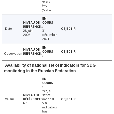
every
two
years.
Date
28 juin
31
2007
décembre
2021
Observation
Availability of national set of indicators for SDG
monitoring in the Russian Federation
Yes, a
set of
Valeur
national
No
SDG
indicators
has