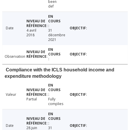
been
def
Date
4 avril
31
2018
décembre
2021
Observation
Compliance with the ICLS household income and
expenditure methodology
Valeur
Partial
Fully
complies
Date
28 juin
31