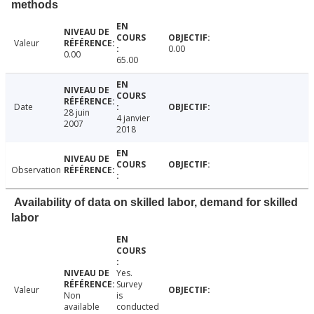
methods
Valeur
0.00
0.00
65.00
Date
28 juin
4 janvier
2007
2018
Observation
Availability of data on skilled labor, demand for skilled
labor
Yes.
Survey
Valeur
Non
is
available
conducted