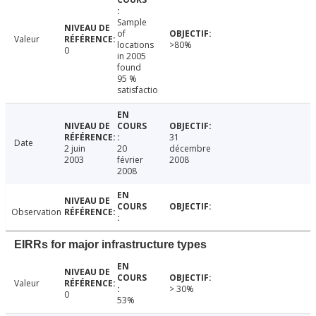
Sample
of
Valeur
locations
>80%
0
in 2005
found
95 %
satisfactio
31
Date
2 juin
20
décembre
2003
février
2008
2008
Observation
EIRRs for major infrastructure types
Valeur
> 30%
0
53%