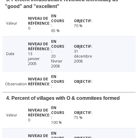
"good" and "excellent"
Valeur
70 %
0
65 %
31
Date
13
20
décembre
janvier
février
2008
2005
2008
Observation
4. Percent of villages with O & commitees formed
Valeur
75 %
0
100 %