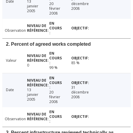
Date
13
20
décembre
janvier
février
2008
2005
2008
Observation
2. Percent of agreed works completed
Valeur
85 %
0
99 %
31
Date
13
20
décembre
janvier
février
2008
2005
2008
Observation
3. Percent infrastructure reviewed technically as