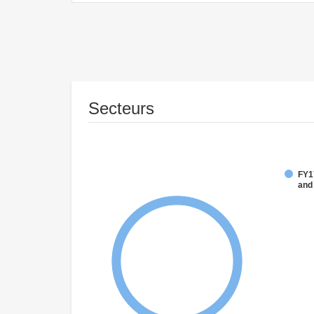
Secteurs
FY17
and