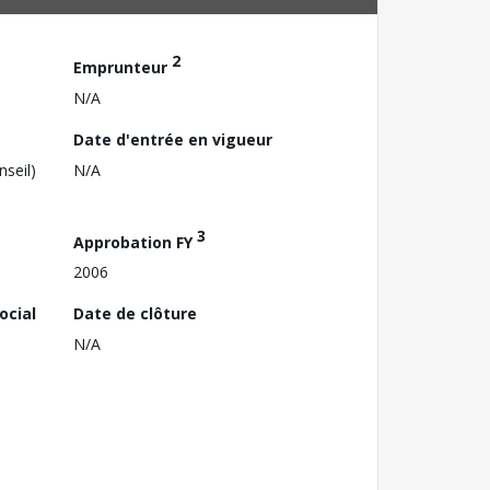
2
Emprunteur
N/A
Date d'entrée en vigueur
nseil)
N/A
3
Approbation FY
2006
ocial
Date de clôture
N/A