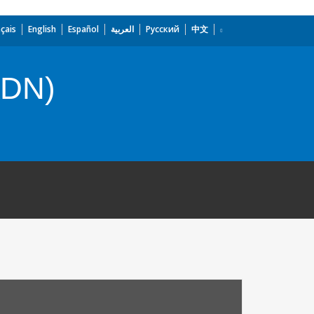
çais
English
Español
العربية
Русский
中文
ADN)