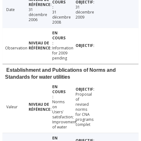
31
Date
31
31
décembre
décembre
décembre
2009
2006
2008
Observation
Information
for 2009
pending
Establishment and Publications of Norms and
Standards for water utilities
Proposal
of
Norms
revised
Valeur
on
norms
Users'
for CNA
satisfaction;
programs
Improvement
complet
of water