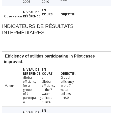
2006
2010
Observation
INDICATEURS DE RÉSULTATS
INTERMÉDIAIRES
Efficiency of utilities participating in Pilot cases
improved.
Global
Global
efficiency
Global
efficiency
Valeur
for a
efficiency
in the 7
group
in the 7
water
of 7
water
utilities
participating
utilities
= 48%
w
= 48%