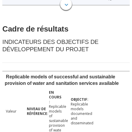
Cadre de résultats
INDICATEURS DES OBJECTIFS DE
DÉVELOPPEMENT DU PROJET
Replicable models of successful and sustainable
provision of water and sanitation services available
Replicable
Replicable
models
Valeur
models
documented
of
and
sustainable
disseminated
provision
of wate