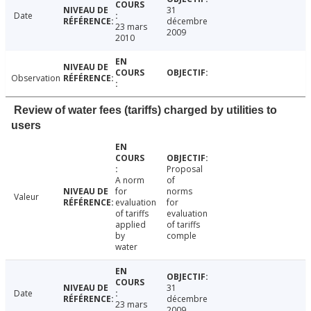
31
Date
décembre
23 mars
2009
2010
Observation
Review of water fees (tariffs) charged by utilities to
users
Proposal
A norm
of
for
norms
Valeur
evaluation
for
of tariffs
evaluation
applied
of tariffs
by
comple
water
31
Date
décembre
23 mars
2009