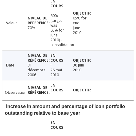
60%
65% for
(target
Valeur
end
was
70%
June
65% for
2010
June
2010) -
consolidation
Date
31
30 juin
décembre
26 mai
2010
2006
2010
Observation
Increase in amount and percentage of loan portfolio
outstanding relative to base year