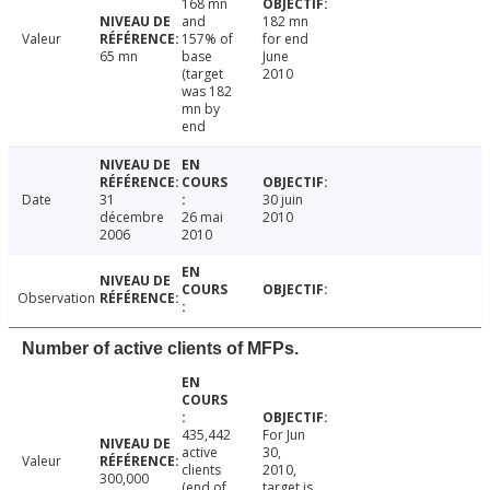
168 mn
and
182 mn
Valeur
157% of
for end
65 mn
base
June
(target
2010
was 182
mn by
end
Date
31
30 juin
décembre
26 mai
2010
2006
2010
Observation
Number of active clients of MFPs.
435,442
For Jun
active
30,
Valeur
clients
2010,
300,000
(end of
target is