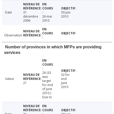
Date
31
30 juin
décembre
26 mai
2010
2006
2010
Observation
Number of provinces in which MFPs are providing
services
26 (32
32 for
was
Valeur
end
target
21
June
for end
2010
of June
2010 ) .
Due to