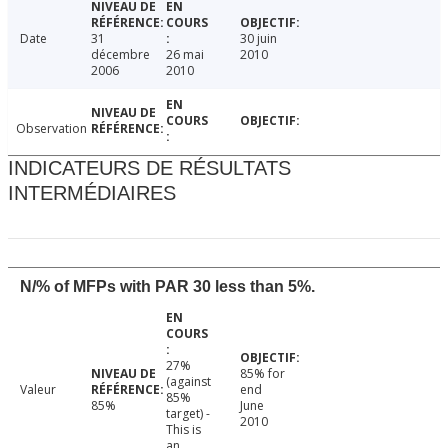
Date
31
30 juin
décembre
26 mai
2010
2006
2010
Observation
INDICATEURS DE RÉSULTATS
INTERMÉDIAIRES
N/% of MFPs with PAR 30 less than 5%.
27%
85% for
(against
Valeur
end
85%
85%
June
target) -
2010
This is
an