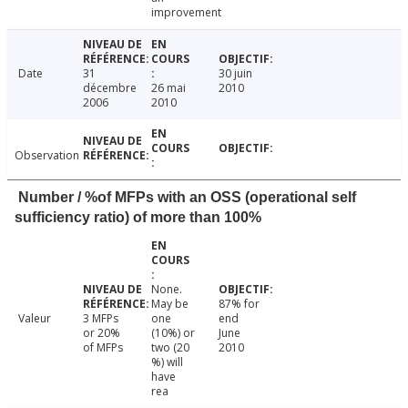
improvement
Date
31
30 juin
décembre
26 mai
2010
2006
2010
Observation
Number / %of MFPs with an OSS (operational self
sufficiency ratio) of more than 100%
None.
May be
87% for
Valeur
3 MFPs
one
end
or 20%
(10%) or
June
of MFPs
two (20
2010
%) will
have
rea