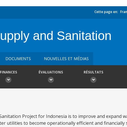
Cette page en:
Fran
upply and Sanitation
DOCUMENTS
NOUVELLES ET MÉDIAS
FINANCES
ÉVALUATIONS
RÉSULTATS
anitation Project for Indonesia is to improve and expand w
er utilities to become operationally efficient and financially