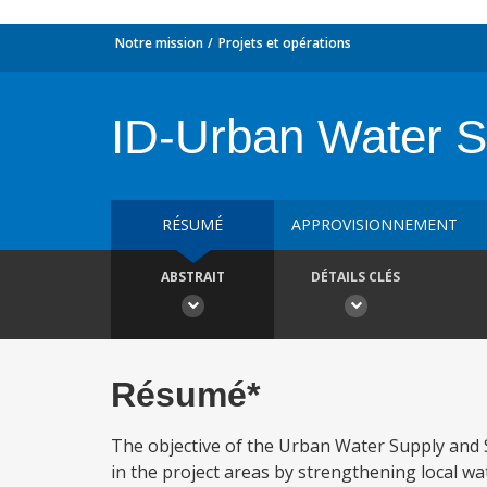
Notre mission
Projets et opérations
ID-Urban Water S
RÉSUMÉ
APPROVISIONNEMENT
ABSTRAIT
DÉTAILS CLÉS
Résumé*
The objective of the Urban Water Supply and S
in the project areas by strengthening local wat