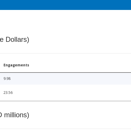
e Dollars)
Engagements
9.98
23.56
 millions)