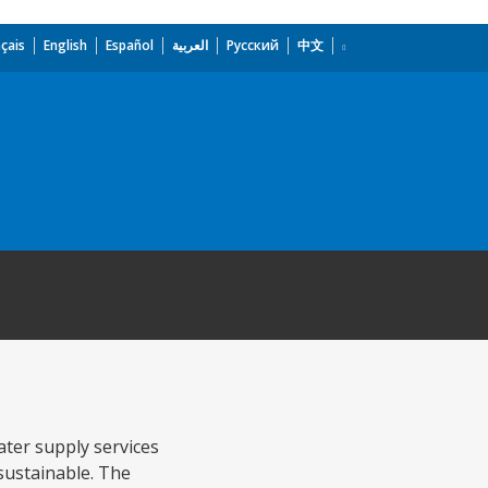
çais
English
Español
العربية
Русский
中文
ater supply services
 sustainable. The