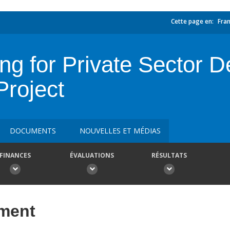
Cette page en:
Fran
ing for Private Sector
Project
DOCUMENTS
NOUVELLES ET MÉDIAS
FINANCES
ÉVALUATIONS
RÉSULTATS
ement