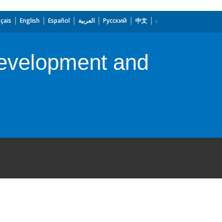
çais
English
Español
العربية
Русский
中文
 Development and