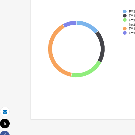
FY1
FY1
FY1
Inst
FY1
FY1
Email
Tweet
Imprimer