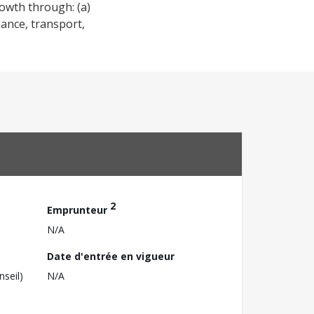
rowth through: (a)
nance, transport,
2
Emprunteur
N/A
Date d'entrée en vigueur
nseil)
N/A