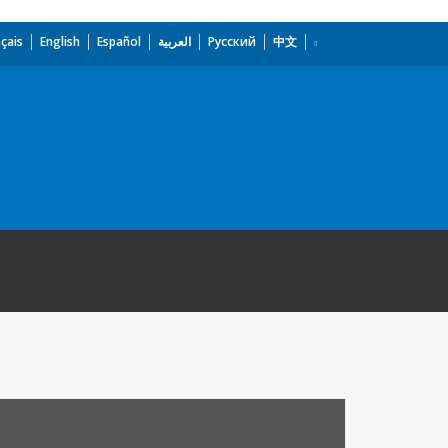
çais
English
Español
العربية
Русский
中文