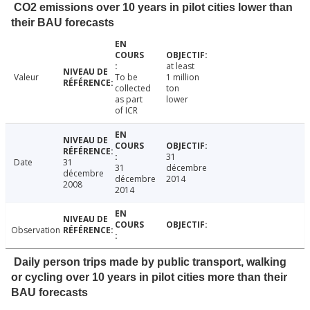
CO2 emissions over 10 years in pilot cities lower than
their BAU forecasts
at least
Valeur
To be
1 million
collected
ton
as part
lower
of ICR
31
Date
31
31
décembre
décembre
décembre
2014
2008
2014
Observation
Daily person trips made by public transport, walking
or cycling over 10 years in pilot cities more than their
BAU forecasts