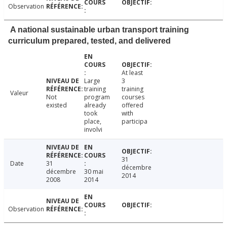
Observation
A national sustainable urban transport training
curriculum prepared, tested, and delivered
At least
Large
3
training
training
Valeur
Not
program
courses
existed
already
offered
took
with
place,
participa
involvi
31
Date
31
décembre
décembre
30 mai
2014
2008
2014
Observation