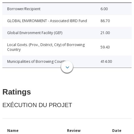
Borrower/Recipient
6.00
GLOBAL ENVIRONMENT - Associated IBRD Fund
86.70
Global Environment Facility (GEF)
21.00
Local Govts. (Prov., District, City) of Borrowing
59.43
Country
Municipalities of Borrowing Country
414.00
Ratings
EXÉCUTION DU PROJET
Name
Review
Date