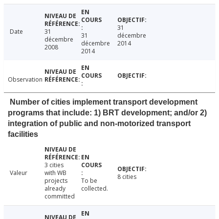
31
Date
31
31
décembre
décembre
décembre
2014
2008
2014
Observation
Number of cities implement transport development
programs that include: 1) BRT development; and/or 2)
integration of public and non-motorized transport
facilities
3 cities
Valeur
with WB
8 cities
projects
To be
already
collected.
committed