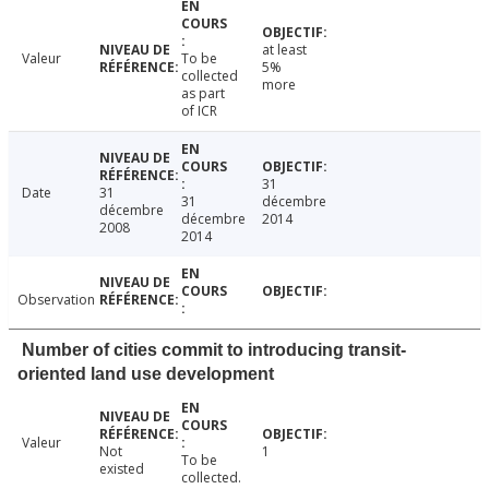
at least
Valeur
To be
5%
collected
more
as part
of ICR
31
Date
31
31
décembre
décembre
décembre
2014
2008
2014
Observation
Number of cities commit to introducing transit-
oriented land use development
Valeur
Not
1
To be
existed
collected.