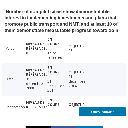
Number of non-pilot cities show demonstratable
interest in implementing investments and plans that
promote public transport and NMT, and at least 10 of
them demonstrate measurable progress toward doin
Valeur
25
0
To be
collected.
31
Date
31
31
décembre
décembre
décembre
2014
2008
2014
Observation
Questionnaire