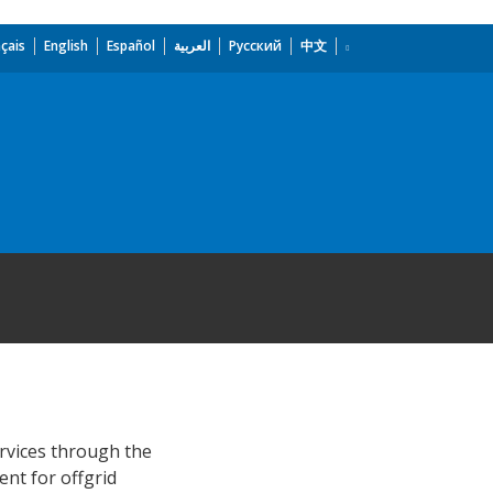
çais
English
Español
العربية
Русский
中文
ervices through the
ent for offgrid