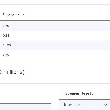
Engagements
2.60
0.24
15.90
2.35
 millions)
Instrument de prêt
Élément don
2.59