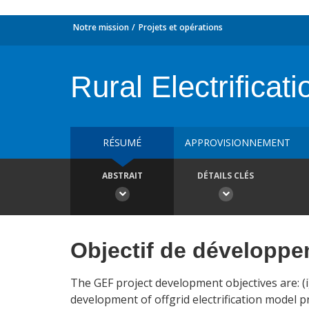
Notre mission
Projets et opérations
Rural Electrificati
RÉSUMÉ
APPROVISIONNEMENT
ABSTRAIT
DÉTAILS CLÉS
Objectif de développ
The GEF project development objectives are: (i)
development of offgrid electrification model p