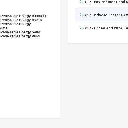
FY17 - Environment and
FY17 - Private Sector D
- Renewable Energy Biomass
- Renewable Energy Hydro
- Renewable Energy
FY17 - Urban and Rural 
ermal
 Renewable Energy Solar
 Renewable Energy Wind