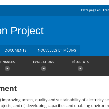
Cette page en:
Fran
on Project
DOCUMENTS
NOUVELLES ET MÉDIAS
FINANCES
ÉVALUATIONS
RÉSULTATS
ement
 improving access, quality and sustainability of electricity s
rojects, and (ii) developing capacities and enabling environm