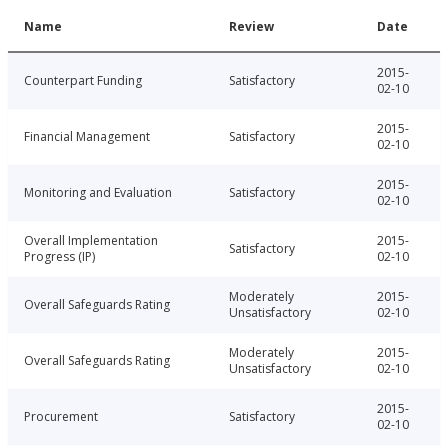
Name
Review
Date
2015-
Counterpart Funding
Satisfactory
02-10
2015-
Financial Management
Satisfactory
02-10
2015-
Monitoring and Evaluation
Satisfactory
02-10
Overall Implementation
2015-
Satisfactory
Progress (IP)
02-10
Moderately
2015-
Overall Safeguards Rating
Unsatisfactory
02-10
Moderately
2015-
Overall Safeguards Rating
Unsatisfactory
02-10
2015-
Procurement
Satisfactory
02-10