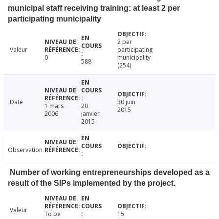
municipal staff receiving training: at least 2 per
participating municipality
2 per
Valeur
participating
0
municipality
588
(254)
Date
30 juin
1 mars
20
2015
2006
janvier
2015
Observation
Number of working entrepreneurships developed as a
result of the SIPs implemented by the project.
Valeur
To be
15