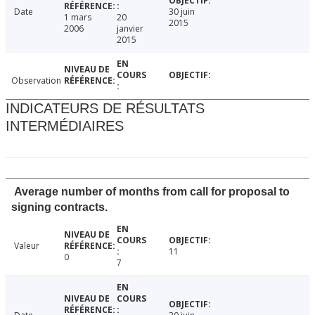
Date
30 juin
1 mars
20
2015
2006
janvier
2015
Observation
INDICATEURS DE RÉSULTATS
INTERMÉDIAIRES
Average number of months from call for proposal to
signing contracts.
Valeur
11
0
7