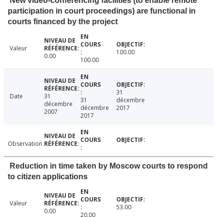
New video-conferencing facilities (to enable remote
participation in court proceedings) are functional in
courts financed by the project
Valeur
100.00
0.00
100.00
31
Date
31
31
décembre
décembre
décembre
2017
2007
2017
Observation
Reduction in time taken by Moscow courts to respond
to citizen applications
Valeur
53.00
0.00
20.00