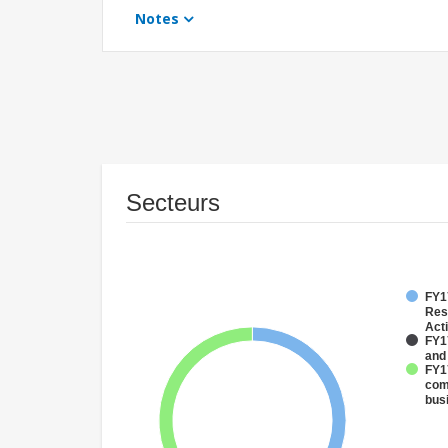
Notes
Secteurs
FY17
Res
Acti
FY17
and
FY17
com
bus