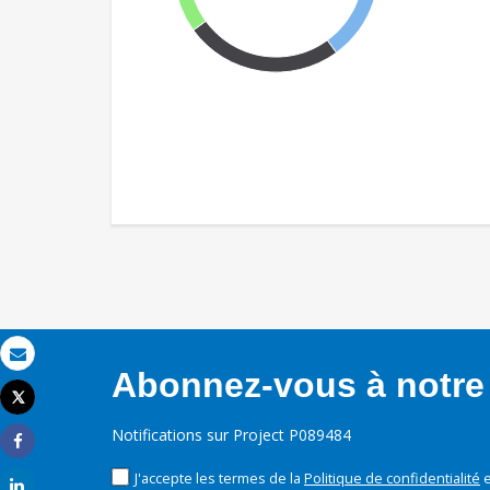
Email
Abonnez-vous à notre 
Tweet
Imprimer
Notifications sur Project P089484
Share
J'accepte les termes de la
Politique de confidentialité
e
Share