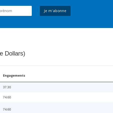
Je m'abonne
e Dollars)
Engagements
37.30
74.60
74.60