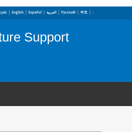
çais
English
Español
العربية
Русский
中文
ture Support