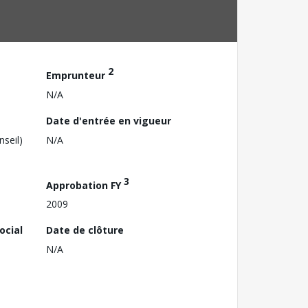
2
Emprunteur
N/A
Date d'entrée en vigueur
nseil)
N/A
3
Approbation FY
2009
ocial
Date de clôture
N/A