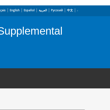
çais
English
Español
العربية
Русский
中文
) Supplemental