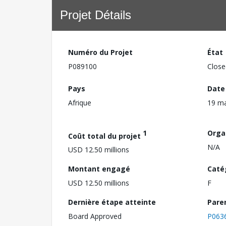
Projet Détails
Numéro du Projet
État
P089100
Close
Pays
Date
Afrique
19 ma
1
Orga
Coût total du projet
N/A
USD 12.50 millions
Montant engagé
Caté
USD 12.50 millions
F
Dernière étape atteinte
Pare
Board Approved
P063