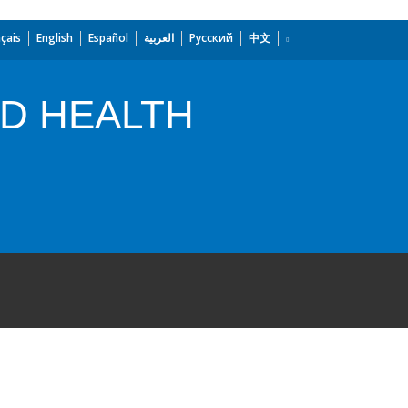
çais
English
Español
العربية
Русский
中文
D HEALTH