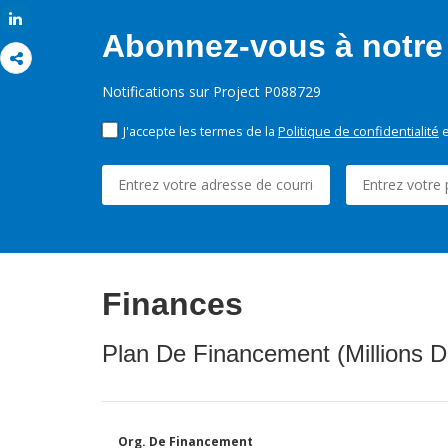
Share
Abonnez-vous à notre 
Notifications sur Project P088729
J'accepte les termes de la
Politique de confidentialité
e
Finances
Plan De Financement (Millions D
Org. De Financement