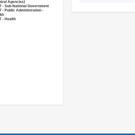
tral Agencies)
7 - Sub-National Government
 - Public Administration -
lth
 - Health