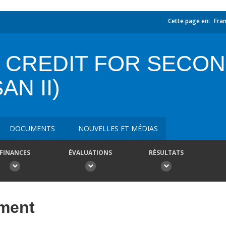
Cette page en:
Fran
 CREDIT FOR SECON
N II)
DOCUMENTS
NOUVELLES ET MÉDIAS
FINANCES
ÉVALUATIONS
RÉSULTATS
ement