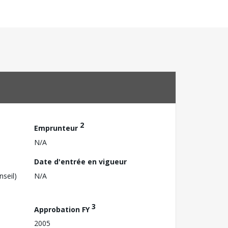
2
Emprunteur
N/A
Date d'entrée en vigueur
nseil)
N/A
3
Approbation FY
2005