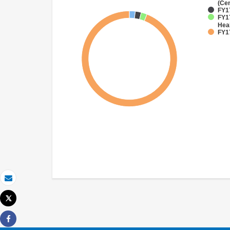
(Cen
FY1
FY17
Hea
FY17
Email
Tweet
Imprimer
Share