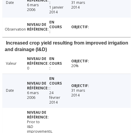
Date
31 mars
6 mars
1 janvier
2014
2006
2014
Observation
Increased crop yield resulting from improved irrigation
and drainage (I&D)
Valeur
20%
0
Date
31 mars
6 mars
24
2014
2006
février
2014
Prior to
I&D
improvements,