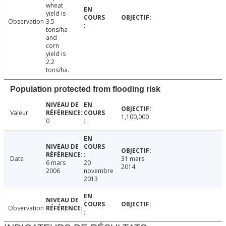
wheat
yield is
Observation
3.5
tons/ha
and
corn
yield is
2.2
tons/ha.
Population protected from flooding risk
Valeur
1,100,000
0
Date
31 mars
6 mars
20
2014
2006
novembre
2013
Observation