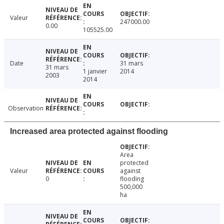
Valeur
247000.00
0.00
105525.00
Date
31 mars
31 mars
1 janvier
2014
2003
2014
Observation
Increased area protected against flooding
Area
protected
Valeur
against
0
flooding
500,000
ha