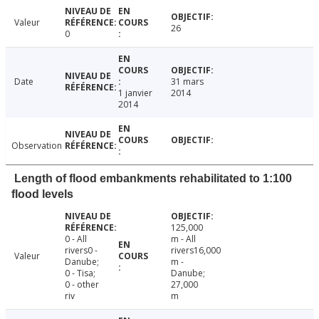
Valeur
26
0
Date
31 mars
1 janvier
2014
2014
Observation
Length of flood embankments rehabilitated to 1:100
flood levels
125,000
0 - All
m - All
rivers0 -
rivers16,000
Valeur
Danube;
m -
0 - Tisa;
Danube;
0 - other
27,000
riv
m