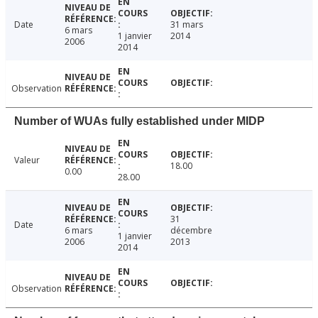
Date
31 mars
6 mars
1 janvier
2014
2006
2014
Observation
Number of WUAs fully established under MIDP
Valeur
18.00
0.00
28.00
31
Date
6 mars
décembre
1 janvier
2006
2013
2014
Observation