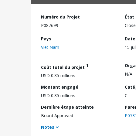
Numéro du Projet
État
P087699
Close
Pays
Date
Viet Nam
15 jui
1
Orga
Coût total du projet
N/A
USD 0.85 millions
Montant engagé
Caté
USD 0.85 millions
C
Dernière étape atteinte
Pare
Board Approved
P073
Notes