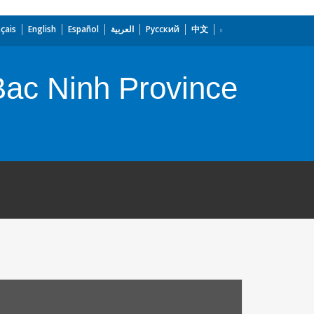
çais
English
Español
العربية
Русский
中文
 Bac Ninh Province