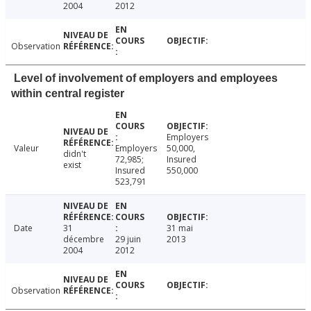
2004
2012
Observation
Level of involvement of employers and employees
within central register
Employers
Valeur
Employers
50,000,
didn't
72,985;
Insured
exist
Insured
550,000
523,791
Date
31
31 mai
décembre
29 juin
2013
2004
2012
Observation