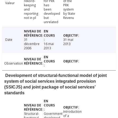
rekord-
for PRK
of the
Valeur
keeping
has
PRK
and
been
system
reporting
developed
by State
not in pl
but
Revenu
unrelated
Date
31
31 mai
décembre
16 mai
2013
2006
2013
Observation
Development of structural-functional model of joint
system of social services integrated provision
(SSICJS) and joint package of social services'
standards
Introduction
Structural-
Government
of a
functional
developed