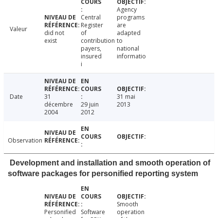
Agency
Central
programs
Register
are
Valeur
did not
of
adapted
exist
contribution
to
payers,
national
insured
informatio
i
Date
31
31 mai
décembre
29 juin
2013
2004
2012
Observation
Development and installation and smooth operation of
software packages for personified reporting system
Smooth
Personified
Software
operation