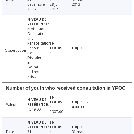
décembre
29 juin
2013
2006
2012
Professional
Orientation
and
Rehabilitation
Center
Observation
for
Disabled
in
Gyumi
did not
exist.
Number of youth who received consultation in YPOC
Valeur
4000.00
1549.00
3907.00
Date
31
31 mai