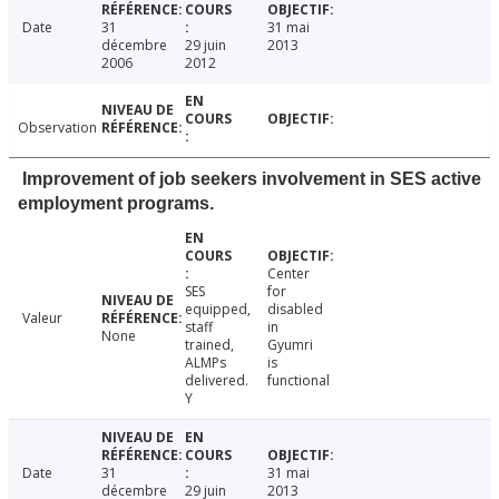
Date
31
31 mai
décembre
29 juin
2013
2006
2012
Observation
Improvement of job seekers involvement in SES active
employment programs.
Center
SES
for
equipped,
disabled
Valeur
staff
in
None
trained,
Gyumri
ALMPs
is
delivered.
functional
Y
Date
31
31 mai
décembre
29 juin
2013