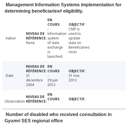
Management Information Systems implementation for
determining beneficiaries# eligibility.
CNIF is
Information
used to
Valeur
system
update
None
of data
data on
exchange
Beneficiaries
is
recei
launched.
Date
31
31 mai
décembre
29 juin
2013
2004
2012
Observation
Number of disabled who received consultation in
Gyumri SES regional office