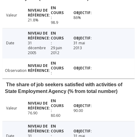
Valeur
86%
21.8%
98.9
Date
31
31 mai
décembre
29 juin
2013
2005
2012
Observation
The share of job seekers satisfied with activities of
State Employment Agency (% from total number)
Valeur
90.00
76.90
80.60
Date
31
31 mai