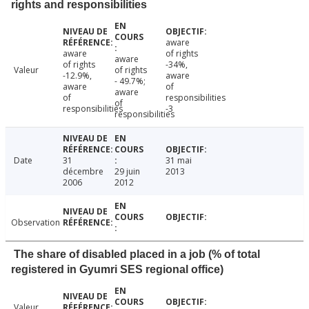
rights and responsibilities
aware
aware
of rights
aware
of rights
-34%,
Valeur
of rights
-12.9%,
aware
- 49.7%;
aware
of
aware
of
responsibilities
of
responsibilities
-3
responsibilities
Date
31
31 mai
décembre
29 juin
2013
2006
2012
Observation
The share of disabled placed in a job (% of total
registered in Gyumri SES regional office)
Valeur