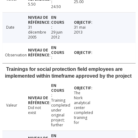
25.00
5.50
24.50
Date
31
31 mai
décembre
29 juin
2013
2005
2012
Observation
Trainings for social protection field employees are
implemented within timeframe approved by the project
The
Nork
Training
analytical
Valeur
completed
Did not
center
under
exist
completed
original
training
project;
for
further