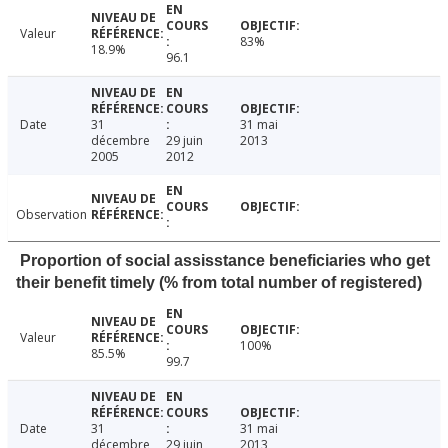
Valeur
83%
18.9%
96.1
Date
31
31 mai
décembre
29 juin
2013
2005
2012
Observation
Proportion of social assisstance beneficiaries who get
their benefit timely (% from total number of registered)
Valeur
100%
85.5%
99.7
Date
31
31 mai
décembre
29 juin
2013