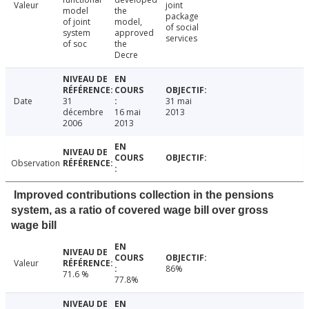
Valeur
joint
model
the
package
of joint
model,
of social
system
approved
services
of soc
the
Decre
Date
31
31 mai
décembre
16 mai
2013
2006
2013
Observation
Improved contributions collection in the pensions
system, as a ratio of covered wage bill over gross
wage bill
Valeur
86%
71.6 %
77.8%