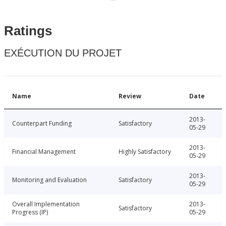
Ratings
EXÉCUTION DU PROJET
Name
Review
Date
2013-
Counterpart Funding
Satisfactory
05-29
2013-
Financial Management
Highly Satisfactory
05-29
2013-
Monitoring and Evaluation
Satisfactory
05-29
Overall Implementation
2013-
Satisfactory
Progress (IP)
05-29