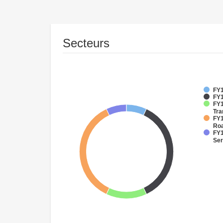
Secteurs
FY1
FY1
FY1
Tra
FY1
Ro
FY1
Ser