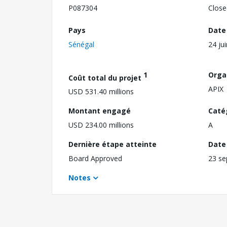
P087304
Close
Pays
Date
Sénégal
24 ju
1
Orga
Coût total du projet
APIX
USD 531.40 millions
Montant engagé
Caté
USD 234.00 millions
A
Dernière étape atteinte
Date 
Board Approved
23 s
Notes