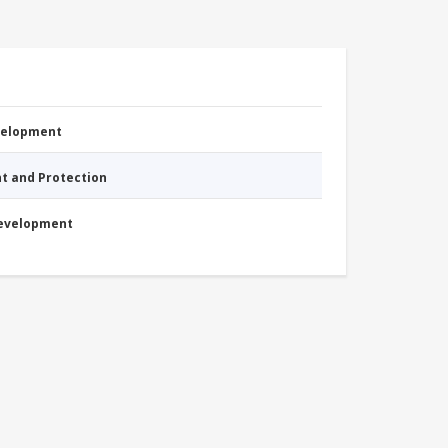
evelopment
nt and Protection
Development