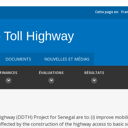
Cette page en:
Fran
 Toll Highway
DOCUMENTS
NOUVELLES ET MÉDIAS
FINANCES
ÉVALUATIONS
RÉSULTATS
ighway (DDTH) Project for Senegal are to: (i) improve mobi
ffected by the construction of the highway access to basic 