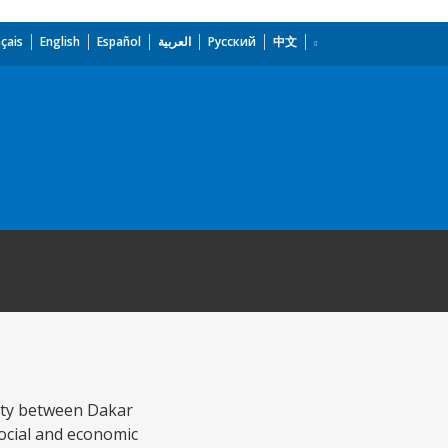
çais
English
Español
العربية
Русский
中文
lity between Dakar
social and economic