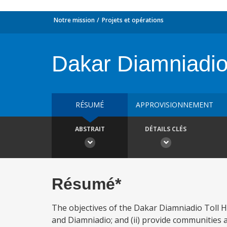
Notre mission
Projets et opérations
Dakar Diamniadio
RÉSUMÉ
APPROVISIONNEMENT
ABSTRAIT
DÉTAILS CLÉS
Résumé*
The objectives of the Dakar Diamniadio Toll H
and Diamniadio; and (ii) provide communities a