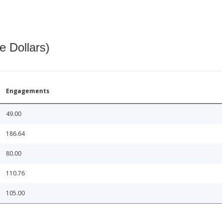
e Dollars)
Engagements
49.00
186.64
80.00
110.76
105.00