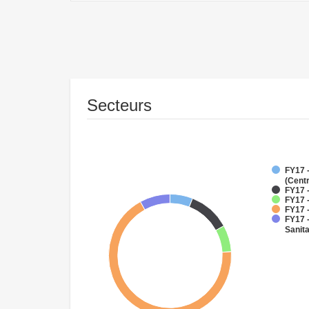
Secteurs
FY17 
(Cent
FY17 
FY17 -
FY17 
FY17 
Sanit