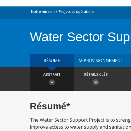
Notre mission
Projets et opérations
Water Sector Supp
RÉSUMÉ
APPROVISIONNEMENT
ABSTRAIT
DÉTAILS CLÉS
Résumé*
The Water Sector Support Project is to stren
improve access to water supply and sanitation 