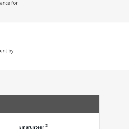
tance for
ment by
2
Emprunteur