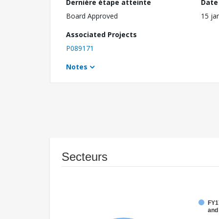
Dernière étape atteinte
Date 
Board Approved
15 ja
Associated Projects
P089171
Notes
Secteurs
FY17
and