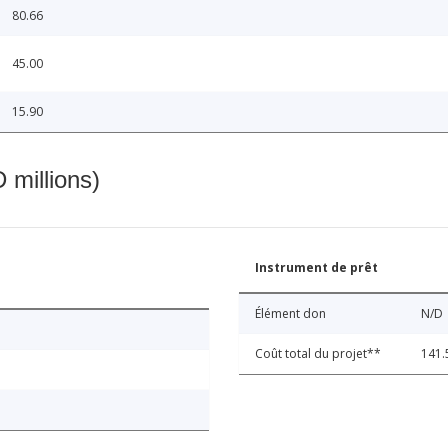
80.66
45.00
15.90
 millions)
Instrument de prêt
Élément don
N/D
Coût total du projet**
141.