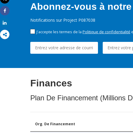
Imprimer
Abonnez-vous à notre 
Share
Notifications sur Project P087038
Share
J'accepte les termes de la
Politique de confidentialité
e
Finances
Plan De Financement (Millions D
Org. De Financement