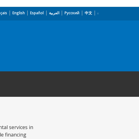
çais
English
Español
العربية
Русский
中文
tal services in
e financing