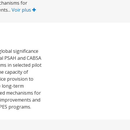
chanisms for
nts...
Voir plus
lobal significance
onal PSAH and CABSA
s in selected pilot
e capacity of
ice provision to
e long-term
based mechanisms for
s improvements and
d PES programs.