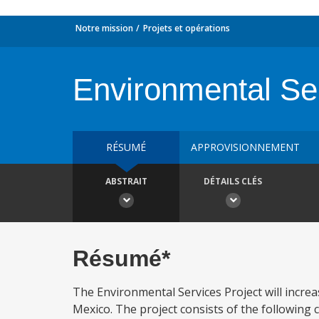
Notre mission
Projets et opérations
Environmental Ser
RÉSUMÉ
APPROVISIONNEMENT
ABSTRAIT
DÉTAILS CLÉS
Résumé*
The Environmental Services Project will incre
Mexico. The project consists of the followin