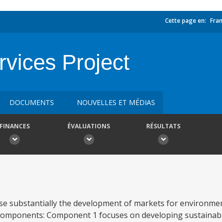
Cette page en:
Fran
vices Project
DOCUMENTS
NOUVELLES ET MÉDIAS
FINANCES
ÉVALUATIONS
RÉSULTATS
ase substantially the development of markets for environmen
g components: Component 1 focuses on developing sustainabl