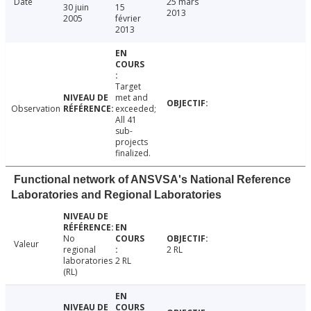
Date
25 mars
30 juin
15
2013
2005
février
2013
Target
met and
Observation
exceeded;
All 41
sub-
projects
finalized.
Functional network of ANSVSA's National Reference
Laboratories and Regional Laboratories
No
Valeur
regional
2 RL
laboratories
2 RL
(RL)