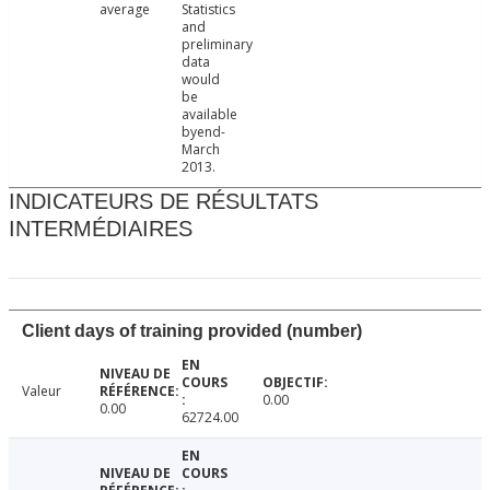
average
Statistics
and
preliminary
data
would
be
available
byend-
March
2013.
INDICATEURS DE RÉSULTATS
INTERMÉDIAIRES
Client days of training provided (number)
Valeur
0.00
0.00
62724.00