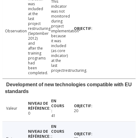
This
was
indicator
included
was not
at the
monitored
last
during
project
project
restructuring
Observation
implementation
(September
because
2012)
it was
and
included
after the
(as core
training
indicator)
programs
at the
had
last
been
projectrestructuring.
completed.
Development of new technologies compatible with EU
standards
Valeur
20
0
41