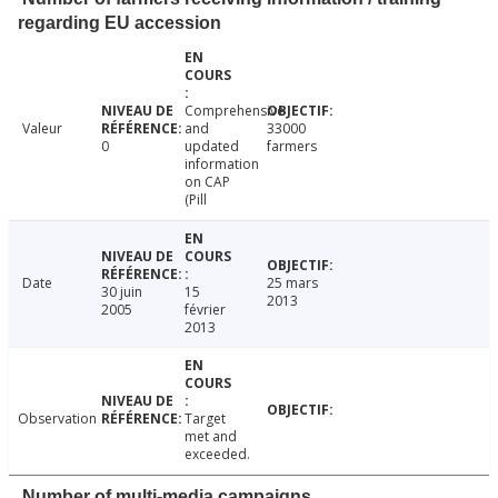
regarding EU accession
Comprehensive
Valeur
and
33000
0
updated
farmers
information
on CAP
(Pill
Date
25 mars
30 juin
15
2013
2005
février
2013
Observation
Target
met and
exceeded.
Number of multi-media campaigns