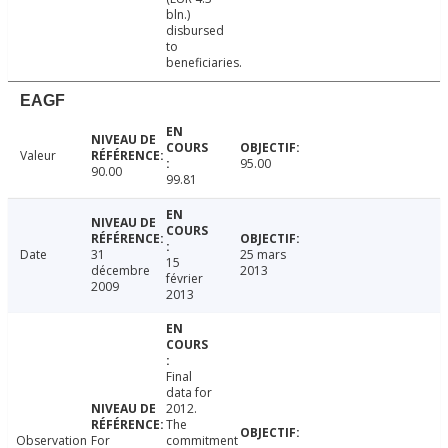
bln.)
disbursed
to
beneficiaries.
EAGF
Valeur
95.00
90.00
99.81
Date
31
25 mars
15
décembre
2013
février
2009
2013
Final
data for
2012.
The
Observation
For
commitment