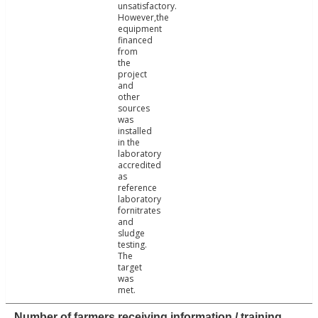
unsatisfactory.
However,the
equipment
financed
from
the
project
and
other
sources
was
installed
in the
laboratory
accredited
as
reference
laboratory
fornitrates
and
sludge
testing.
The
target
was
met.
Number of farmers receiving information / training