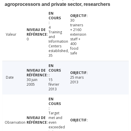
agroprocessors and private sector, researchers
30
trainers
4
+ 2160
Training
Valeur
extension
and
0
staff +
Information
400
Centers
food
established,
safe
35
Date
25 mars
30 juin
15
2013
2005
février
2013
Target
met and
Observation
even
exceeded