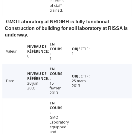
in terms
of staff
trained.
GMO Laboratory at NRDIBH is fully functional.
Construction of building for soil laboratory at RISSA is
underway.
Valeur
1
0
1
Date
25 mars
30 juin
15
2013
2005
février
2013
GMO
Laboratory
equipped
and