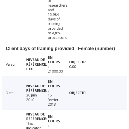
to
researchers
and
15,984
days of
training
provided
to agro-
processors
Client days of training provided - Female (number)
Valeur
0.00
0.00
21000.00
Date
30 juin
15
2010
février
2013
This
indicator