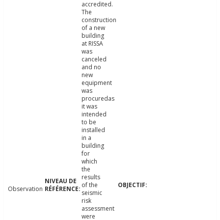
accredited.
The
construction
of a new
building
at RISSA
was
canceled
and no
new
equipment
was
procuredas
it was
intended
to be
installed
in a
building
for
which
the
results
of the
Observation
seismic
risk
assessment
were