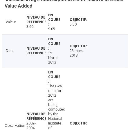
Value Added
Valeur
5.50
3.60
9.05
Date
25 mars
15
2013
février
2013
The GVA
data for
2012
are
being
computed
by the
National
2002-
Institute
Observation
2004
of