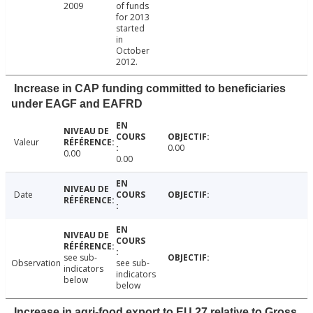
2009
of funds
for 2013
started
in
October
2012.
Increase in CAP funding committed to beneficiaries
under EAGF and EAFRD
Valeur
0.00
0.00
0.00
Date
see sub-
Observation
see sub-
indicators
indicators
below
below
Increase in agri-food export to EU 27 relative to Gross