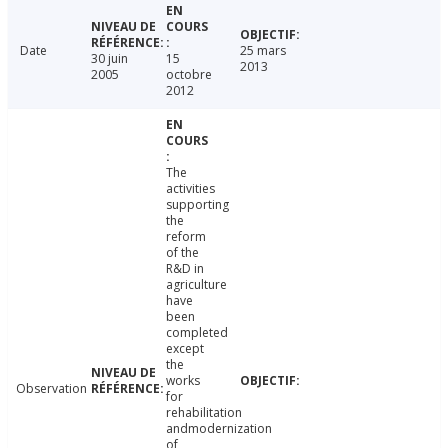
Date
25 mars
30 juin
15
2013
2005
octobre
2012
The
activities
supporting
the
reform
of the
R&D in
agriculture
have
been
completed
except
the
works
Observation
for
rehabilitation
andmodernization
of