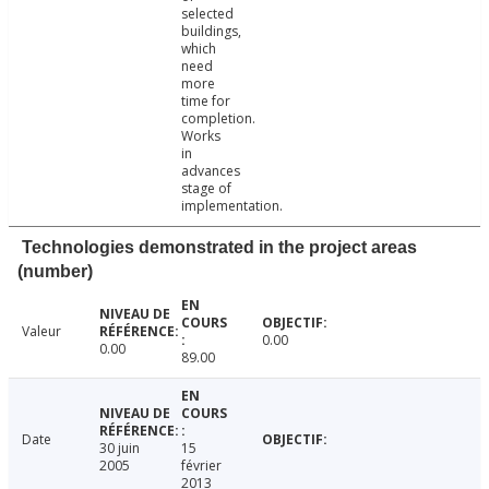
selected
buildings,
which
need
more
time for
completion.
Works
in
advances
stage of
implementation.
Technologies demonstrated in the project areas
(number)
Valeur
0.00
0.00
89.00
Date
30 juin
15
2005
février
2013