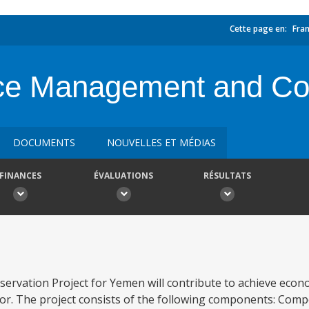
Cette page en:
Fran
rce Management and Co
DOCUMENTS
NOUVELLES ET MÉDIAS
FINANCES
ÉVALUATIONS
RÉSULTATS
rvation Project for Yemen will contribute to achieve econ
or. The project consists of the following components: Compo