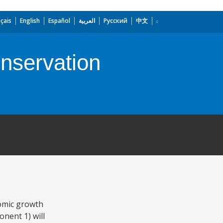
çais
English
Español
العربية
Русский
中文
nservation
omic growth
nent 1) will