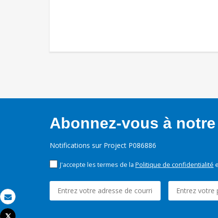
Abonnez-vous à notre 
Notifications sur Project P086886
J'accepte les termes de la
Politique de confidentialité
e
Email
Tweet