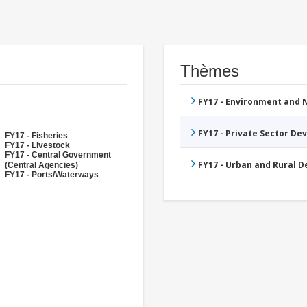
Thèmes
FY17 - Environment and
FY17 - Private Sector D
FY17 - Fisheries
FY17 - Livestock
FY17 - Central Government
FY17 - Urban and Rural 
(Central Agencies)
FY17 - Ports/Waterways