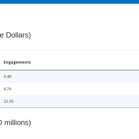
e Dollars)
Engagements
0.49
6.76
22.30
 millions)