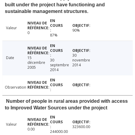
built under the project have functioning and
sustainable management structures.
Valeur
90%
0
87%
30
Date
15
30
novembre
décembre
septembre
2014
2005
2014
Observation
Number of people in rural areas provided with access
to Improved Water Sources under the project
Valeur
323600.00
0.00
244000.00