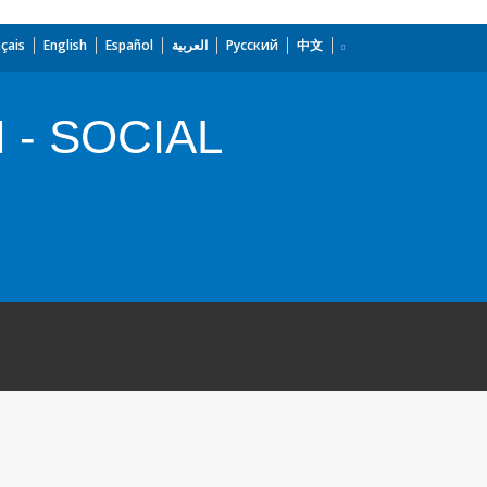
çais
English
Español
العربية
Русский
中文
- SOCIAL