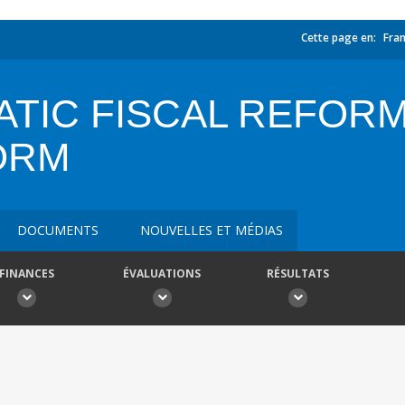
Cette page en:
Fran
IC FISCAL REFORM 
ORM
DOCUMENTS
NOUVELLES ET MÉDIAS
FINANCES
ÉVALUATIONS
RÉSULTATS