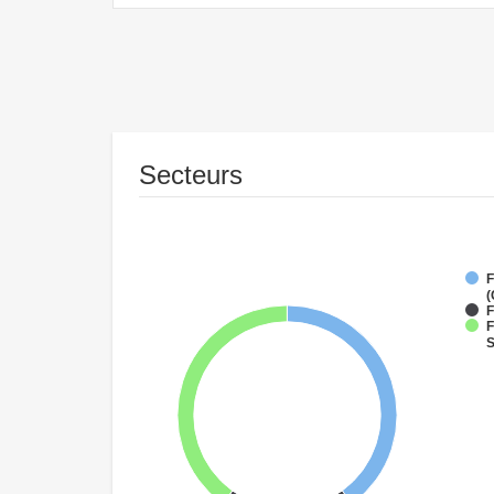
Secteurs
F
(
F
F
S