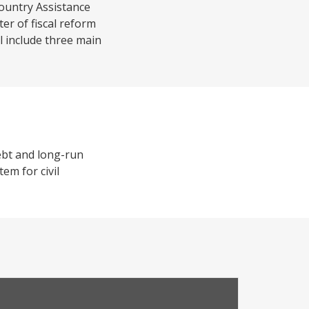
ountry Assistance
er of fiscal reform
ll include three main
debt and long-run
em for civil