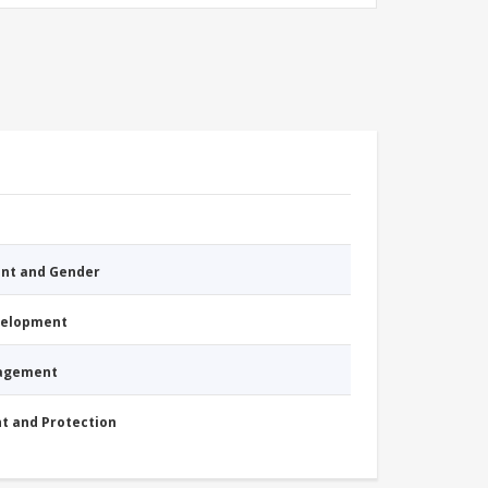
nt and Gender
evelopment
nagement
nt and Protection