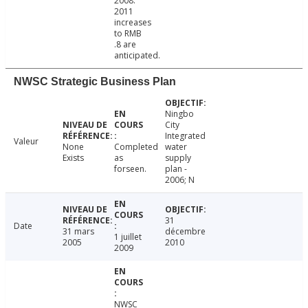
2008.
2011
increases
to RMB
.8 are
anticipated.
NWSC Strategic Business Plan
Ningbo
City
Integrated
Valeur
None
Completed
water
Exists
as
supply
forseen.
plan -
2006; N
31
Date
31 mars
décembre
1 juillet
2005
2010
2009
NWSC