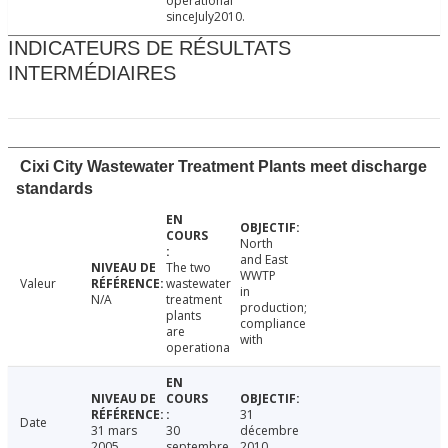
operational
sinceJuly2010.
INDICATEURS DE RÉSULTATS
INTERMÉDIAIRES
Cixi City Wastewater Treatment Plants meet discharge
standards
North
and East
The two
WWTP
Valeur
wastewater
in
N/A
treatment
production;
plants
compliance
are
with
operationa
31
Date
31 mars
30
décembre
2005
septembre
2010