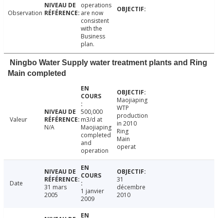
operations
Observation
are now
consistent
with the
Business
plan.
Ningbo Water Supply water treatment plants and Ring
Main completed
Maojiaping
WTP
500,000
production
Valeur
m3/d at
in 2010
N/A
Maojiaping
Ring
completed
Main
and
operat
operation
31
Date
31 mars
décembre
1 janvier
2005
2010
2009