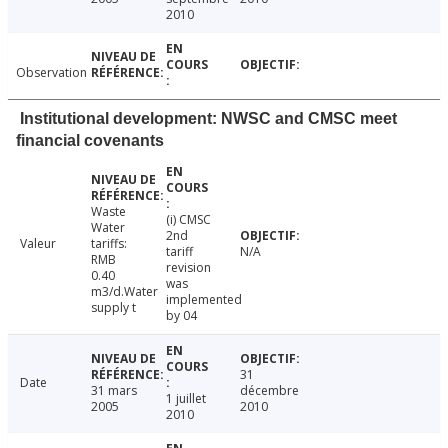
2010
Observation
Institutional development: NWSC and CMSC meet
financial covenants
Waste
(i) CMSC
Water
2nd
Valeur
tariffs:
tariff
N/A
RMB
revision
0.40
was
m3/d.Water
implemented
supply t
by 04
31
Date
31 mars
décembre
1 juillet
2005
2010
2010