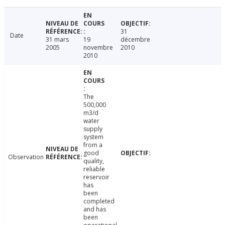
31
Date
31 mars
19
décembre
2005
novembre
2010
2010
The
500,000
m3/d
water
supply
system
from a
good
Observation
quality,
reliable
reservoir
has
been
completed
and has
been