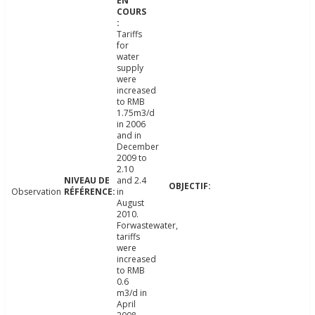
Tariffs
for
water
supply
were
increased
to RMB
1.75m3/d
in 2006
and in
December
2009 to
2.10
and 2.4
Observation
in
August
2010.
Forwastewater,
tariffs
were
increased
to RMB
0.6
m3/d in
April