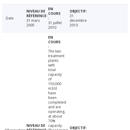
31
Date
31 mars
décembre
31 juillet
2005
2010
2010
The two
treatment
plants
with
total
capacity
of
150,000
m3/d
have
been
completed
and are
operating,
at about
70%
capacity.