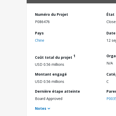
Numéro du Projet
État
P086476
Close
Pays
Date
Chine
12 s
1
Orga
Coût total du projet
N/A
USD 0.56 millions
Montant engagé
Caté
USD 0.56 millions
C
Dernière étape atteinte
Pare
Board Approved
P003
Notes