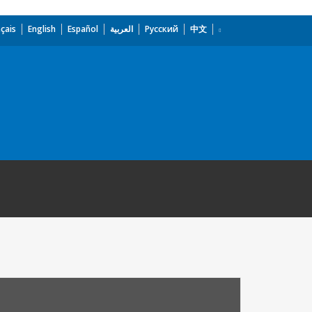
çais
English
Español
العربية
Русский
中文