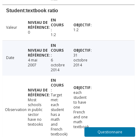
Student:textbook ratio
Valeur
1:2
0
1:2
31
Date
4 mai
6
octobre
2007
octobre
2014
2014
each
Target
student
Most
met:
to have
schools
each
one
Observation
in public
student
French
sector
has a
and one
have no
math
math
textooks
and
textbook.
French
Questionnaire
textbook)