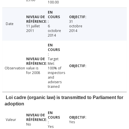
100.00
31
Date
11 juillet
6
octobre
2011
octobre
2014
2014
Target
Met:
Observation
value is
100% of
for 2008
inspectors
and
advisers
trained
Loi cadre (organic law) is transmitted to Parliament for
adoption
Valeur
Yes
No
Yes