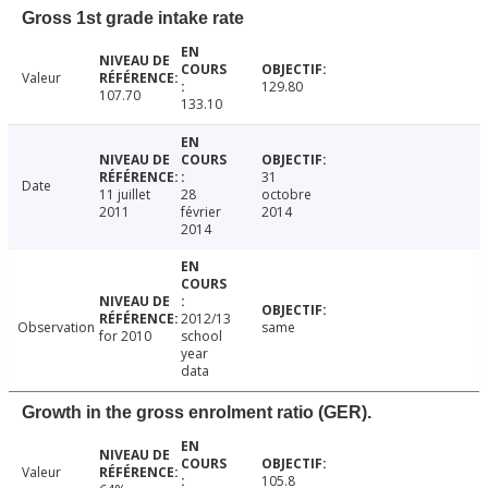
Gross 1st grade intake rate
Valeur
129.80
107.70
133.10
31
Date
11 juillet
28
octobre
2011
février
2014
2014
2012/13
Observation
same
for 2010
school
year
data
Growth in the gross enrolment ratio (GER).
Valeur
105.8