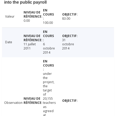
into the public payroll
Valeur
83.00
0.00
100.00
31
Date
11 juillet
6
octobre
2011
octobre
2014
2014
under
the
project,
the
target
of
20,155
Observation
teachers
as
agreed
at