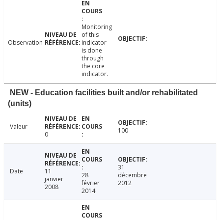
Monitoring
of this
Observation
indicator
is done
through
the core
indicator.
NEW - Education facilities built and/or rehabilitated
(units)
Valeur
100
0
31
Date
11
28
décembre
janvier
février
2012
2008
2014