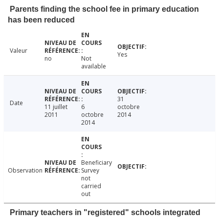
Parents finding the school fee in primary education
has been reduced
Valeur
Yes
no
Not
available
31
Date
11 juillet
6
octobre
2011
octobre
2014
2014
Beneficiary
Observation
Survey
not
carried
out
Primary teachers in "registered" schools integrated