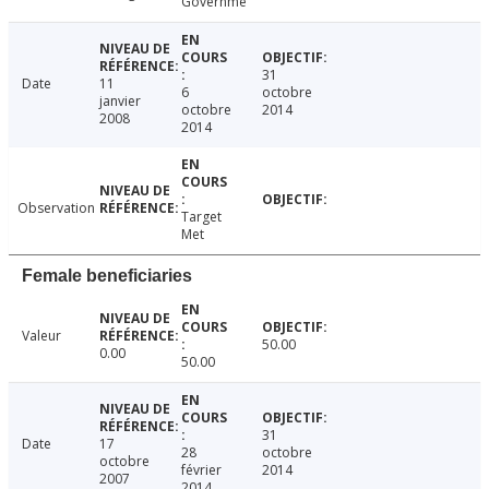
Governme
31
Date
11
6
octobre
janvier
octobre
2014
2008
2014
Observation
Target
Met
Female beneficiaries
Valeur
50.00
0.00
50.00
31
Date
17
28
octobre
octobre
février
2014
2007
2014