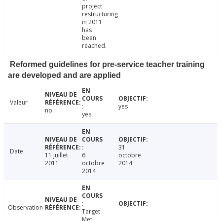
project
restructuring
in 2011
has
been
reached.
Reformed guidelines for pre-service teacher training
are developed and are applied
Valeur
yes
no
yes
31
Date
11 juillet
6
octobre
2011
octobre
2014
2014
Observation
Target
Met