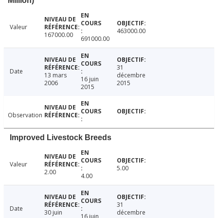
Million)
Valeur
463000.00
167000.00
691000.00
31
Date
13 mars
décembre
16 juin
2006
2015
2015
Observation
Improved Livestock Breeds
Valeur
5.00
2.00
4.00
31
Date
30 juin
décembre
16 juin