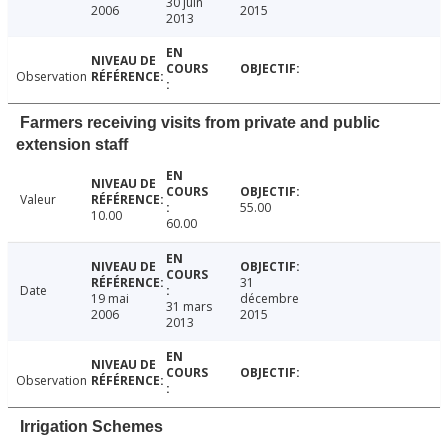
30 juin
2006
2015
2013
Observation
Farmers receiving visits from private and public
extension staff
Valeur
55.00
10.00
60.00
31
Date
19 mai
décembre
31 mars
2006
2015
2013
Observation
Irrigation Schemes