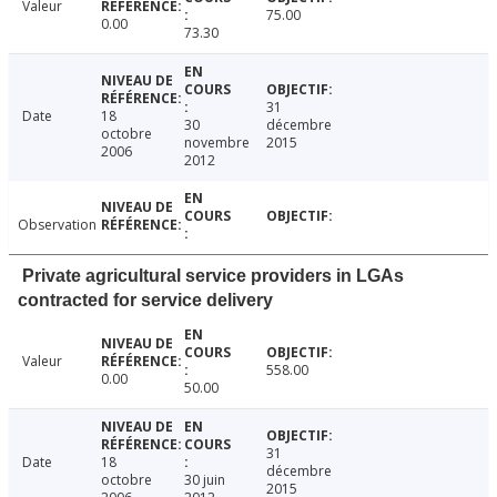
Valeur
75.00
0.00
73.30
31
Date
18
30
décembre
octobre
novembre
2015
2006
2012
Observation
Private agricultural service providers in LGAs
contracted for service delivery
Valeur
558.00
0.00
50.00
31
Date
18
décembre
octobre
30 juin
2015