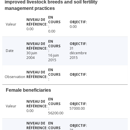
improved livestock breeds and soil fertility
management practices
Valeur
0.00
0.00
0.00
31
Date
30 juin
décembre
16 juin
2004
2015
2015
Observation
Female beneficiaries
Valeur
57000.00
0.00
56200.00