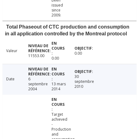
been
issued
since
2009.
Total Phaseout of CTC production and consumption
in all application controlled by the Montreal protocol
Valeur
0.00
11553.00
0.00
30
Date
6
septembre
septembre
13 mars
2010
2004
2014
Target
achieved
-
Production
and