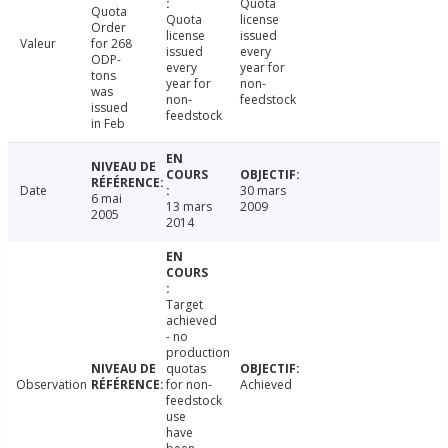
Quota
Quota
Quota
license
Order
license
issued
Valeur
for 268
issued
every
ODP-
every
year for
tons
year for
non-
was
non-
feedstock
issued
feedstock
in Feb
Date
30 mars
6 mai
13 mars
2009
2005
2014
Target
achieved
- no
production
quotas
Observation
for non-
Achieved
feedstock
use
have