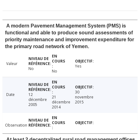
A modern Pavement Management System (PMS) is
functional and able to produce sound assessments of
priority maintenance and improvement expenditure for
the primary road network of Yemen.
Valeur
Yes
No
No
30
Date
12
21
novembre
décembre
décembre
2015
2005
2014
Observation
At least 2 decentralized rural road management offices