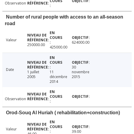
Observation
Number of rural people with access to an all-season
road
Valeur
624000.00
250000.00
425000.00
30
Date
1 juillet
11
novembre
2005
décembre
2015
2014
Observation
Orod-Souq Al Huriah ( rehabilitation+construction)
Valeur
39.00
46.00