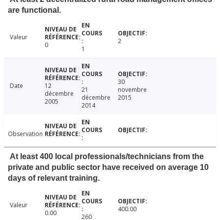
are functional.
Valeur
2
0
1
30
Date
12
21
novembre
décembre
décembre
2015
2005
2014
Observation
At least 400 local professionals/technicians from the
private and public sector have received on average 10
days of relevant training.
Valeur
400.00
0.00
260