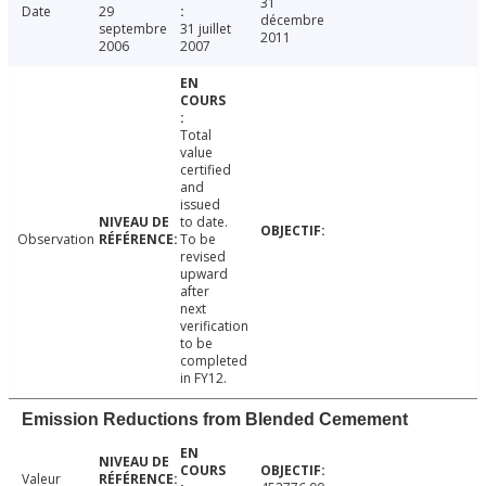
31
Date
29
décembre
septembre
31 juillet
2011
2006
2007
Total
value
certified
and
issued
to date.
Observation
To be
revised
upward
after
next
verification
to be
completed
in FY12.
Emission Reductions from Blended Cemement
Valeur