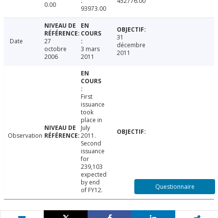
452776.00
0.00
93973.00
31
Date
27
décembre
octobre
3 mars
2011
2006
2011
First
issuance
took
place in
July
Observation
2011.
Second
issuance
for
239,103
expected
by end
Questionnaire
of FY12.