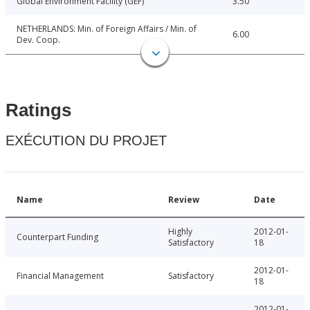
Global Environment Facility (GEF)
3.50
NETHERLANDS: Min. of Foreign Affairs / Min. of
6.00
Dev. Coop.
Ratings
EXÉCUTION DU PROJET
Name
Review
Date
Highly
2012-01-
Counterpart Funding
Satisfactory
18
2012-01-
Financial Management
Satisfactory
18
2012-01-