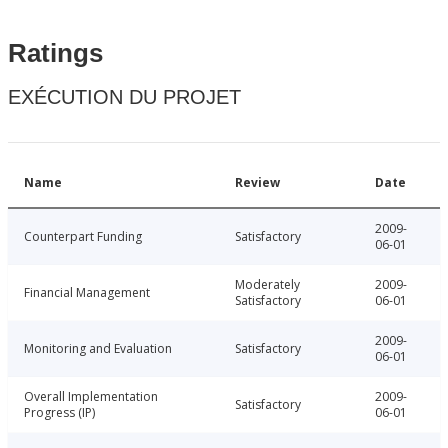
Ratings
EXÉCUTION DU PROJET
Name
Review
Date
2009-
Counterpart Funding
Satisfactory
06-01
Moderately
2009-
Financial Management
Satisfactory
06-01
2009-
Monitoring and Evaluation
Satisfactory
06-01
Overall Implementation
2009-
Satisfactory
Progress (IP)
06-01