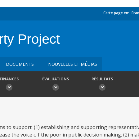
Cette page en:
Fran
ty Project
DOCUMENTS
NOUVELLES ET MÉDIAS
FINANCES
ÉVALUATIONS
RÉSULTATS
ms to support: (1) establishing and supporting representat
ase the voice o f the poor in public decision making; (2) mak