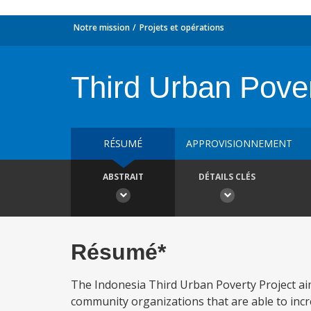
Notre mission
Projets et opérations
Third Urban Pover
RÉSUMÉ
APPROVISIONNEMENT
ABSTRAIT
DÉTAILS CLÉS
Résumé*
The Indonesia Third Urban Poverty Project ai
community organizations that are able to incre