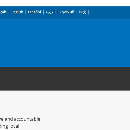
çais
English
Español
العربية
Русский
中文
ive and accountable
ing local