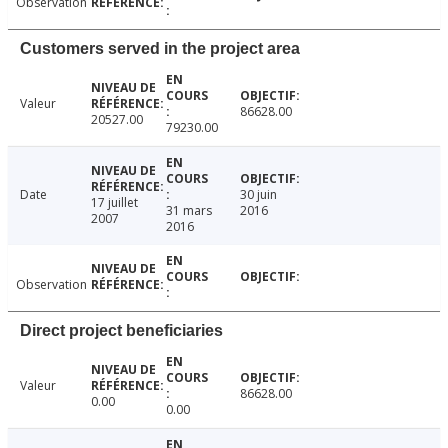
Observation
Customers served in the project area
Valeur
86628.00
20527.00
79230.00
Date
30 juin
17 juillet
31 mars
2016
2007
2016
Observation
Direct project beneficiaries
Valeur
86628.00
0.00
0.00