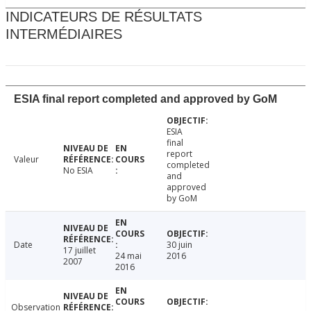
INDICATEURS DE RÉSULTATS
INTERMÉDIAIRES
ESIA final report completed and approved by GoM
ESIA
final
report
Valeur
completed
No ESIA
and
approved
by GoM
Date
30 juin
17 juillet
24 mai
2016
2007
2016
Observation