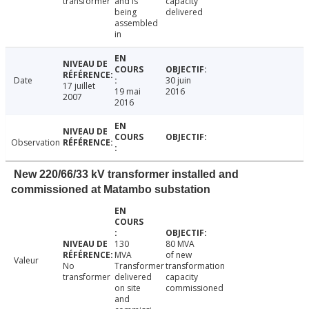
transformer
and is
capacity
being
delivered
assembled
in
Date
30 juin
17 juillet
19 mai
2016
2007
2016
Observation
New 220/66/33 kV transformer installed and
commissioned at Matambo substation
130
80 MVA
MVA
of new
Valeur
No
Transformer
transformation
transformer
delivered
capacity
on site
commissioned
and