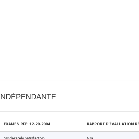
T
 INDÉPENDANTE
EXAMEN RFE: 12-20-2004
RAPPORT D’ÉVALUATION RÉ
Moderately Satisfactory
N/a