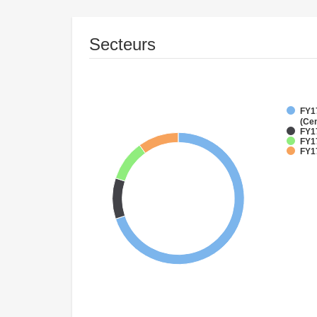
Secteurs
FY1
(Cen
FY17
FY1
FY17