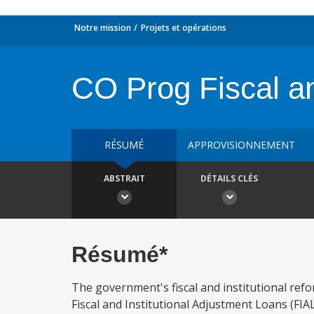
Notre mission
Projets et opérations
CO Prog Fiscal and
RÉSUMÉ
APPROVISIONNEMENT
ABSTRAIT
DÉTAILS CLÉS
Résumé*
The government's fiscal and institutional ref
Fiscal and Institutional Adjustment Loans (FIAL