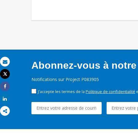
Abonnez-vous à notre 
Email
Tweet
Imprimer
Notifications sur Project P083905
Share
J'accepte les termes de la
Politique de confidentialité
e
Share