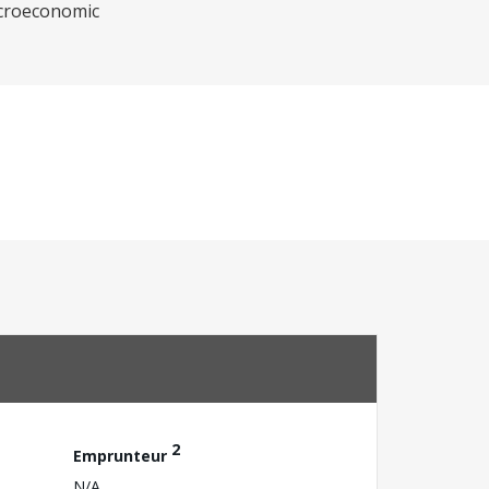
macroeconomic
2
Emprunteur
N/A