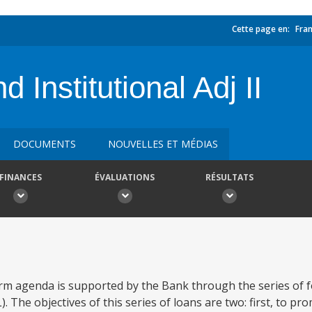
Cette page en:
Fran
 Institutional Adj II
DOCUMENTS
NOUVELLES ET MÉDIAS
FINANCES
ÉVALUATIONS
RÉSULTATS
orm agenda is supported by the Bank through the series of 
). The objectives of this series of loans are two: first, to p