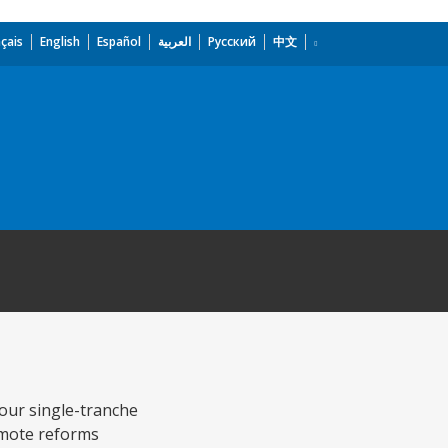
çais
English
Español
العربية
Русский
中文
four single-tranche
romote reforms