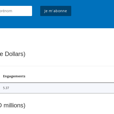
Je m'abonne
e Dollars)
Engagements
5.37
 millions)