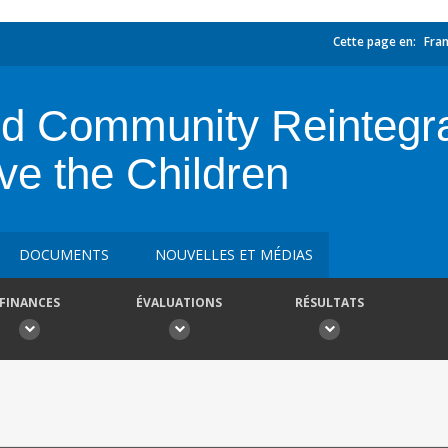
Cette page en:
Fran
d Community Reintegrat
ve the Children
DOCUMENTS
NOUVELLES ET MÉDIAS
FINANCES
ÉVALUATIONS
RÉSULTATS