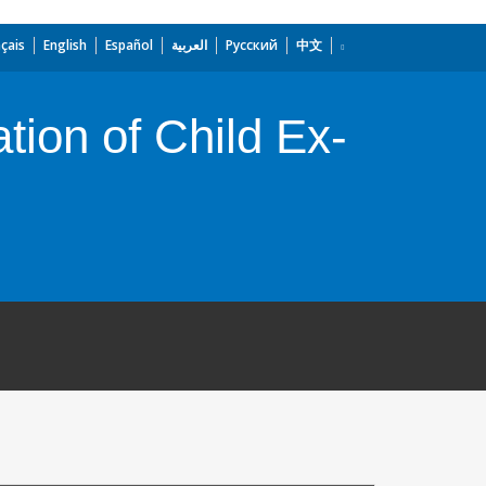
çais
English
Español
العربية
Русский
中文
ion of Child Ex-