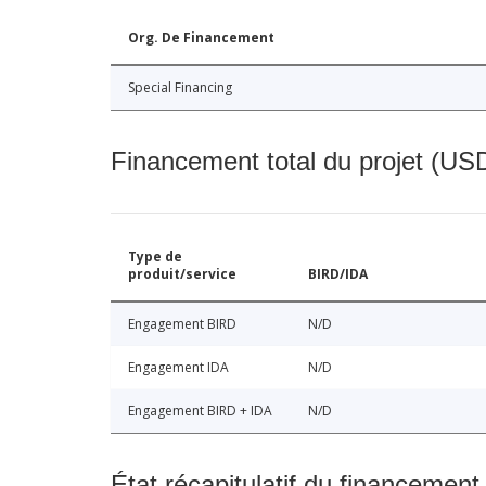
Org. De Financement
Special Financing
Financement total du projet (USD
Type de
produit/service
BIRD/IDA
Engagement BIRD
N/D
Engagement IDA
N/D
Engagement BIRD + IDA
N/D
État récapitulatif du financement