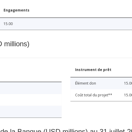
Engagements
15.00
 millions)
Instrument de prêt
Élément don
15.0
Coût total du projet**
15.0
 de la Banque (USD millions) au 31 juillet 