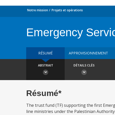
Notre mission
Projets et opérations
Emergency Servic
RÉSUMÉ
APPROVISIONNEMENT
ABSTRAIT
DÉTAILS CLÉS
Résumé*
The trust fund (TF) supporting the first Eme
line ministries under the Palestinian Authority