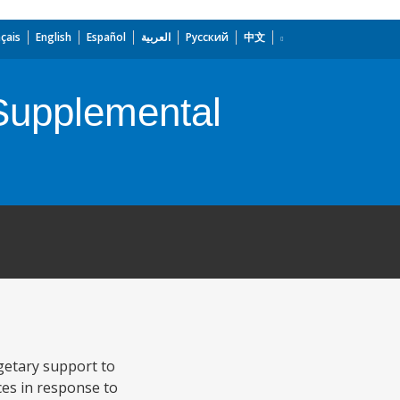
çais
English
Español
العربية
Русский
中文
-Supplemental
getary support to
ices in response to