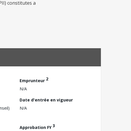
I) constitutes a
2
Emprunteur
N/A
Date d'entrée en vigueur
nseil)
N/A
3
Approbation FY