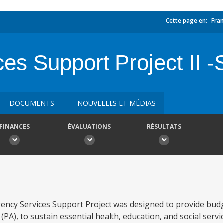
Cette page en:
Fran
es Support Project II 
DOCUMENTS
NOUVELLES ET MÉDIAS
FINANCES
ÉVALUATIONS
RÉSULTATS
rgency Services Support Project was designed to provide bud
 (PA), to sustain essential health, education, and social serv