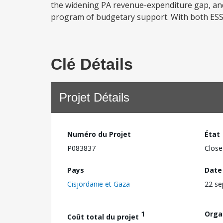
the widening PA revenue-expenditure gap, and
program of budgetary support. With both ESSP
Clé Détails
Projet Détails
Numéro du Projet
État
P083837
Close
Pays
Date
Cisjordanie et Gaza
22 s
1
Orga
Coût total du projet