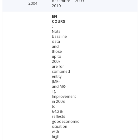
décembre
2009
2004
2010
Note
baseline
data
and
those
up to
2007
are for
combined
entity
(MR-I
and MR-
T).
Improvement
in 2008
to
64.2%
reflects
goodeconomic
situation
with
high