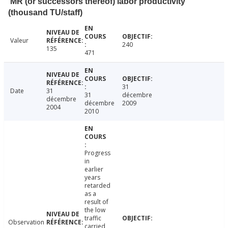
MR (or successors thereof) labor productivity
(thousand TU/staff)
Valeur
240
135
471
31
Date
31
31
décembre
décembre
décembre
2009
2004
2010
Progress
in
earlier
years
retarded
as a
result of
the low
traffic
Observation
carried