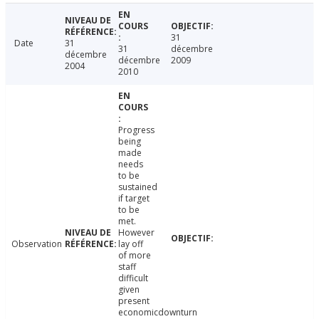
31
Date
31
31
décembre
décembre
décembre
2009
2004
2010
Progress
being
made
needs
to be
sustained
if target
to be
met.
However
Observation
lay off
of more
staff
difficult
given
present
economicdownturn