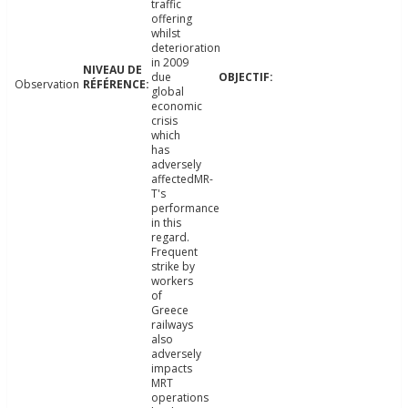
traffic
offering
whilst
deterioration
in 2009
due
Observation
global
economic
crisis
which
has
adversely
affectedMR-
T's
performance
in this
regard.
Frequent
strike by
workers
of
Greece
railways
also
adversely
impacts
MRT
operations