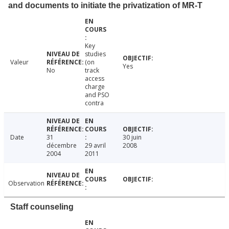
and documents to initiate the privatization of MR-T
Key
studies
Valeur
(on
Yes
No
track
access
charge
and PSO
contra
Date
31
30 juin
décembre
29 avril
2008
2004
2011
Observation
Staff counseling