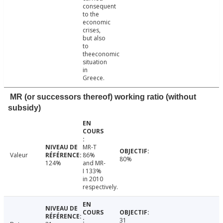
consequent
to the
economic
crises,
but also
to
theeconomic
situation
in
Greece.
MR (or successors thereof) working ratio (without
subsidy)
MR-T
Valeur
86%
80%
124%
and MR-
I 133%
in 2010
respectively.
31