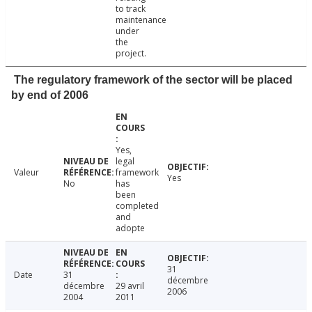
to track
maintenance
under
the
project.
The regulatory framework of the sector will be placed
by end of 2006
Yes,
legal
Valeur
framework
Yes
No
has
been
completed
and
adopte
31
Date
31
décembre
décembre
29 avril
2006
2004
2011