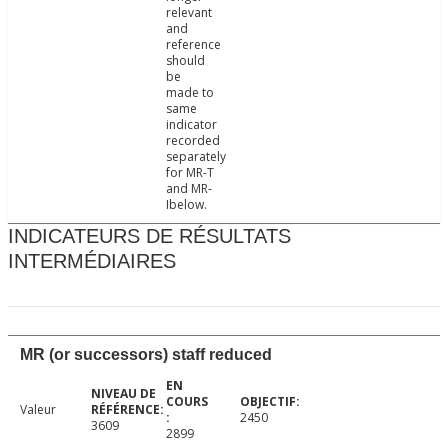
relevant
and
reference
should
be
made to
same
indicator
recorded
separately
for MR-T
and MR-
Ibelow.
INDICATEURS DE RÉSULTATS
INTERMÉDIAIRES
MR (or successors) staff reduced
Valeur
2450
3609
2899