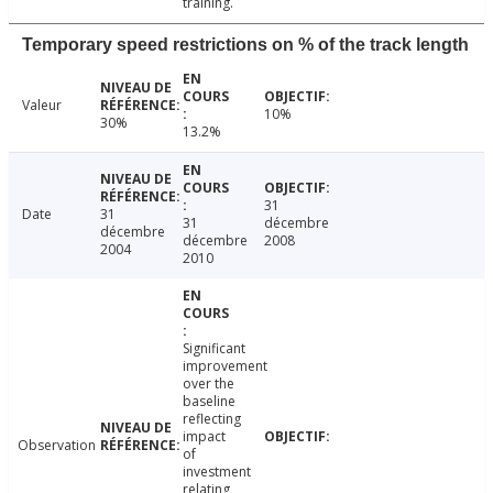
training.
Temporary speed restrictions on % of the track length
Valeur
10%
30%
13.2%
31
Date
31
31
décembre
décembre
décembre
2008
2004
2010
Significant
improvement
over the
baseline
reflecting
impact
Observation
of
investment
relating