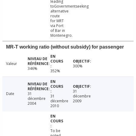
leading
toGovernmentseeking
alternative
route
for MRT
via Port
of Bar in
Montenegro.
MR-T working ratio (without subsidy) for passenger
Valeur
300%
346%
352%
31
Date
31
31
décembre
décembre
décembre
2009
2004
2010
To be
noted