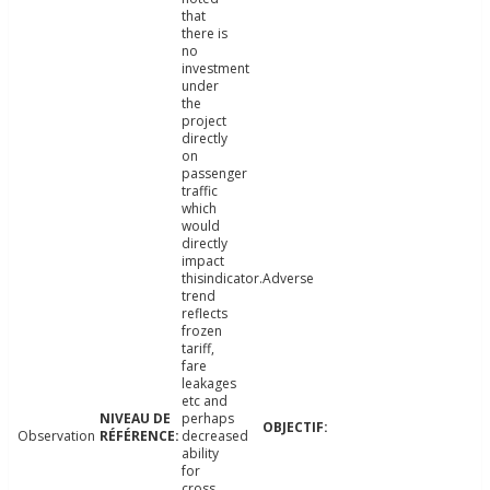
that
there is
no
investment
under
the
project
directly
on
passenger
traffic
which
would
directly
impact
thisindicator.Adverse
trend
reflects
frozen
tariff,
fare
leakages
etc and
perhaps
Observation
decreased
ability
for
cross