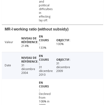
and
political
difficulties
in
effecting
lay off.
MR-I working ratio (without subsidy)
Valeur
100%
214%
133%
31
Date
31
31
décembre
décembre
décembre
2009
2004
2010
Declined
from
108% in