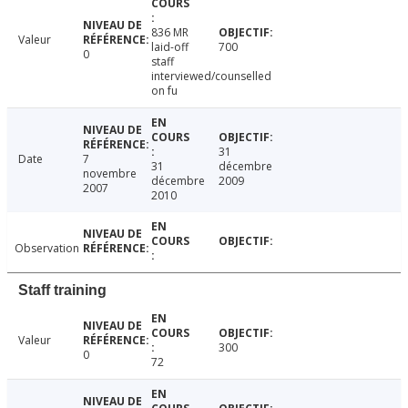
836 MR
Valeur
laid-off
700
0
staff
interviewed/counselled
on fu
31
Date
7
31
décembre
novembre
décembre
2009
2007
2010
Observation
Staff training
Valeur
300
0
72