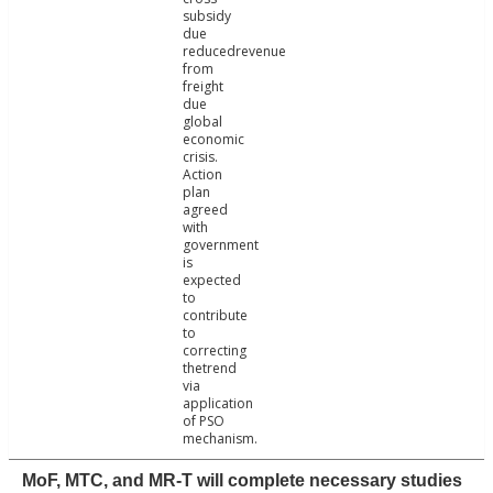
subsidy
due
reducedrevenue
from
freight
due
global
economic
crisis.
Action
plan
agreed
with
government
is
expected
to
contribute
to
correcting
thetrend
via
application
of PSO
mechanism.
MoF, MTC, and MR-T will complete necessary studies