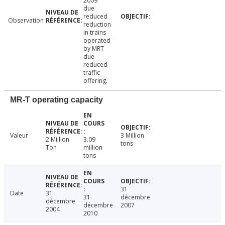
2009
due
reduced
Observation
reduction
in trains
operated
by MRT
due
reduced
traffic
offering.
MR-T operating capacity
Valeur
3 Million
2 Million
3.09
tons
Ton
million
tons
31
Date
31
31
décembre
décembre
décembre
2007
2004
2010