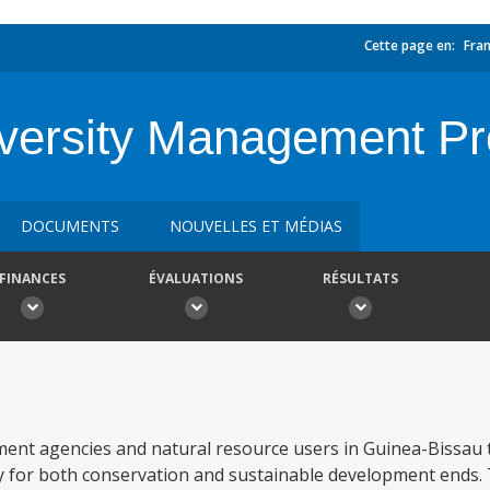
Cette page en:
Fran
iversity Management Pr
DOCUMENTS
NOUVELLES ET MÉDIAS
FINANCES
ÉVALUATIONS
RÉSULTATS
ment agencies and natural resource users in Guinea-Bissau t
y for both conservation and sustainable development ends.