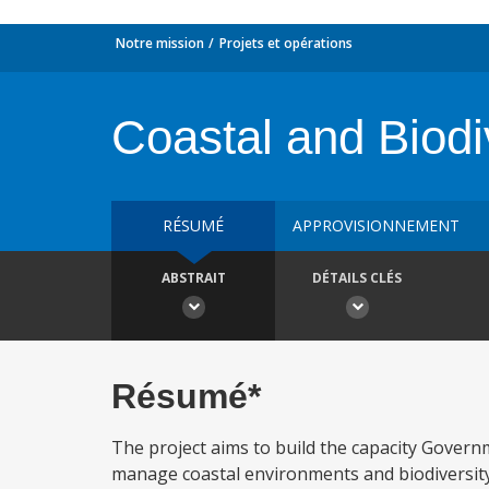
Notre mission
Projets et opérations
Coastal and Biod
RÉSUMÉ
APPROVISIONNEMENT
ABSTRAIT
DÉTAILS CLÉS
Résumé*
The project aims to build the capacity Govern
manage coastal environments and biodiversit