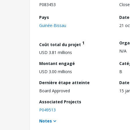
P083453
Close
Pays
Date
Guinée-Bissau
21 oc
1
Orga
Coût total du projet
N/A
USD 3.81 millions
Montant engagé
Caté
USD 3.00 millions
B
Dernière étape atteinte
Date 
Board Approved
15 ja
Associated Projects
P049513
Notes