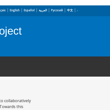
çais
English
Español
العربية
Русский
中文
oject
o collaboratively
 Towards this