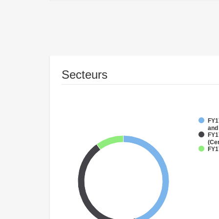
Secteurs
FY17
and
FY1
(Ce
FY17