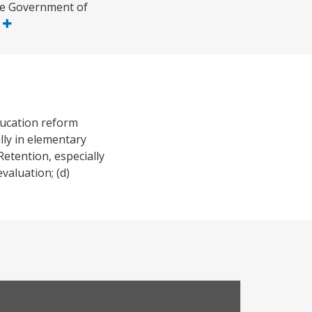
 the Government of
s
ducation reform
lly in elementary
Retention, especially
valuation; (d)