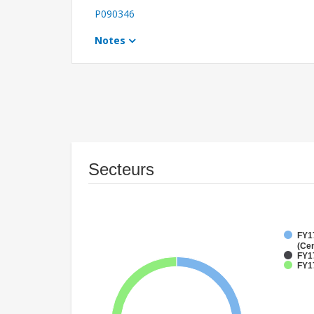
P090346
Notes
Secteurs
FY1
(Cen
FY1
FY17