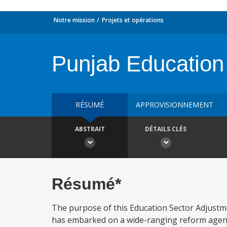
Notre mission
Projets et opérations
Punjab Education
RÉSUMÉ
APPROVISIONNEMENT
ABSTRAIT
DÉTAILS CLÉS
Résumé*
The purpose of this Education Sector Adjustmen
has embarked on a wide-ranging reform agend