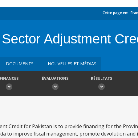
Cette page en:
Fran
 Sector Adjustment Cre
DOCUMENTS
NOUVELLES ET MÉDIAS
FINANCES
ÉVALUATIONS
RÉSULTATS
t Credit for Pakistan is to provide financing for the Provi
a to improve fiscal management, promote devolution and 