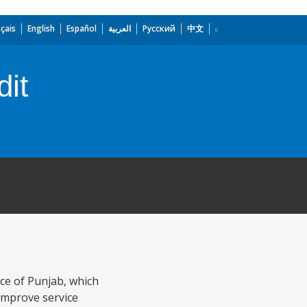
çais
English
Español
العربية
Русский
中文
dit
nce of Punjab, which
improve service