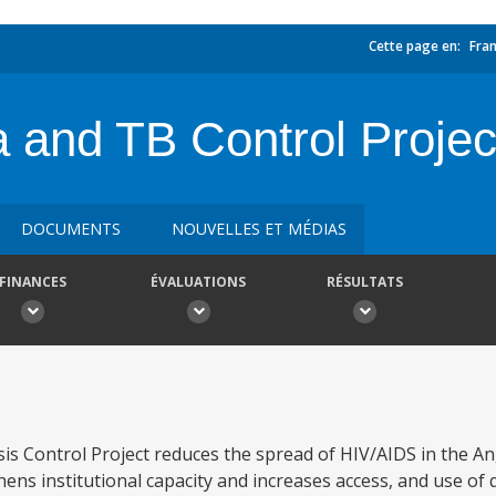
Cette page en:
Fran
a and TB Control Proj
DOCUMENTS
NOUVELLES ET MÉDIAS
FINANCES
ÉVALUATIONS
RÉSULTATS
is Control Project reduces the spread of HIV/AIDS in the A
ns institutional capacity and increases access, and use of q