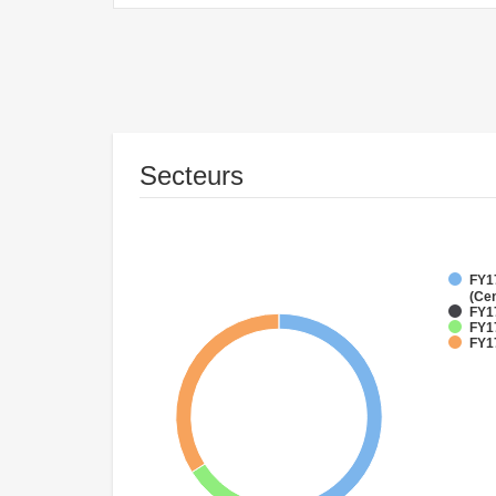
Secteurs
FY1
(Cen
FY1
FY17
FY17