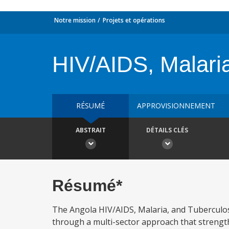
Notre mission
Projets et opérations
HIV/AIDS, Malari
RÉSUMÉ
APPROVISIONNEMENT
ABSTRAIT
DÉTAILS CLÉS
Résumé*
The Angola HIV/AIDS, Malaria, and Tuberculos
through a multi-sector approach that strengthe