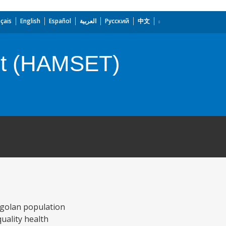
çais
English
Español
العربية
Русский
中文
ect (HAMSET)
ngolan population
uality health