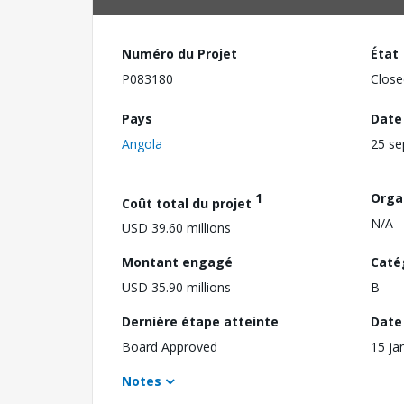
Numéro du Projet
État
P083180
Close
Pays
Date
Angola
25 s
1
Orga
Coût total du projet
N/A
USD 39.60 millions
Montant engagé
Caté
USD 35.90 millions
B
Dernière étape atteinte
Date 
Board Approved
15 ja
Notes