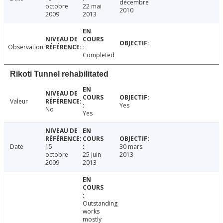
décembre
octobre
22 mai
2010
2009
2013
Observation
Completed
Rikoti Tunnel rehabilitated
Valeur
Yes
No
Yes
Date
15
30 mars
octobre
25 juin
2013
2009
2013
Outstanding
works
mostly