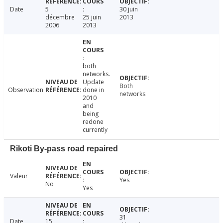
Date
5
30 juin
décembre
25 juin
2013
2006
2013
both
networks.
Update
Both
Observation
done in
networks
2010
and
being
redone
currently
Rikoti By-pass road repaired
Valeur
Yes
No
Yes
31
Date
15