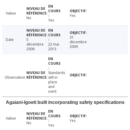
Valeur
Yes
No
Yes
31
Date
5
décembre
décembre
22 mai
2009
2006
2013
Standards
Observation
still in
place
and
used.
Agaiani-Igoeti built incorporating safety specifications
Valeur
Yes
No
Yes