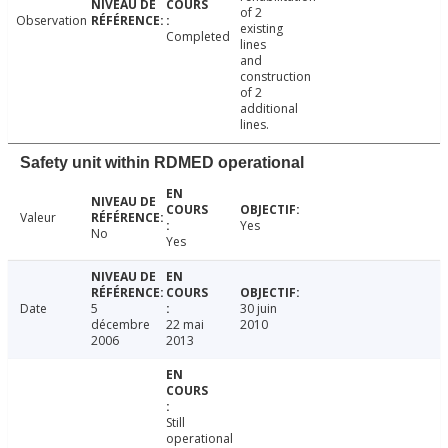
of 2
Observation
existing
Completed
lines
and
construction
of 2
additional
lines.
Safety unit within RDMED operational
Valeur
Yes
No
Yes
Date
5
30 juin
décembre
22 mai
2010
2006
2013
Still
operational