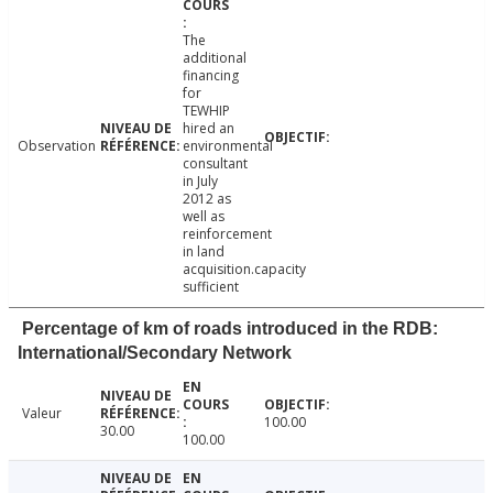
The
additional
financing
for
TEWHIP
hired an
Observation
environmental
consultant
in July
2012 as
well as
reinforcement
in land
acquisition.capacity
sufficient
Percentage of km of roads introduced in the RDB:
International/Secondary Network
Valeur
100.00
30.00
100.00