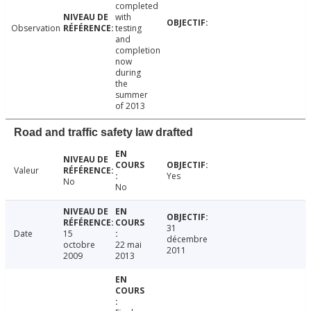
completed
with
Observation
testing
and
completion
now
during
the
summer
of 2013
Road and traffic safety law drafted
Valeur
Yes
No
No
31
Date
15
décembre
octobre
22 mai
2011
2009
2013