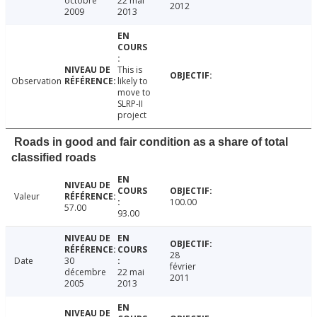
octobre
22 mai
2012
2009
2013
This is
Observation
likely to
move to
SLRP-II
project
Roads in good and fair condition as a share of total
classified roads
Valeur
100.00
57.00
93.00
28
Date
30
février
décembre
22 mai
2011
2005
2013