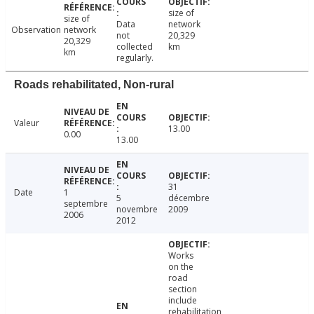
size of
size of
Data
network
Observation
network
not
20,329
20,329
collected
km
km
regularly.
Roads rehabilitated, Non-rural
Valeur
13.00
0.00
13.00
31
Date
1
5
décembre
septembre
novembre
2009
2006
2012
Works
on the
road
section
include
rehabilitation