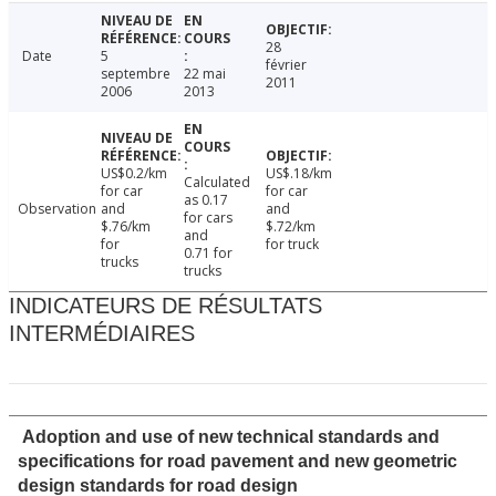
28
Date
5
février
septembre
22 mai
2011
2006
2013
US$0.2/km
US$.18/km
Calculated
for car
for car
as 0.17
Observation
and
and
for cars
$.76/km
$.72/km
and
for
for truck
0.71 for
trucks
trucks
INDICATEURS DE RÉSULTATS
INTERMÉDIAIRES
Adoption and use of new technical standards and
specifications for road pavement and new geometric
design standards for road design