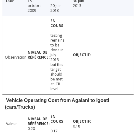
Date
15
30 juin
octobre
20 juin
2013
2009
2013
testing
remains
to be
done in
July
Observation
2013
but this
target
should
be met
at ICR
level
Vehicle Operating Cost from Agaiani to Igoeti
(cars/Trucks)
Valeur
0.18
0.20
0.17