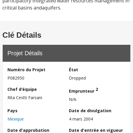
participatory integrated water resources management in
critical basins andaquifers.
Clé Détails
Projet Détails
Numéro du Projet
État
P082950
Dropped
Chef d’équipe
2
Emprunteur
Rita Cestti Farsani
N/A
Pays
Date de divulgation
Mexique
4 mars 2004
Date d'approbation
Date d'entrée en vigueur