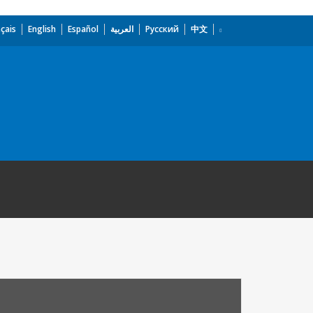
çais
English
Español
العربية
Русский
中文