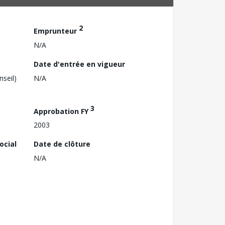
2
Emprunteur
N/A
Date d'entrée en vigueur
nseil)
N/A
3
Approbation FY
2003
ocial
Date de clôture
N/A