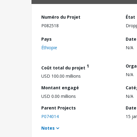
Numéro du Projet
État
P082518
Drop
Pays
Date
Éthiopie
N/A
1
Orga
Coût total du projet
N/A
USD 100.00 millions
Montant engagé
Caté
USD 0.00 millions
N/A
Parent Projects
Date 
P074014
15 ja
Notes