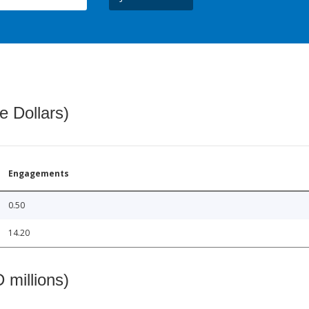
e Dollars)
Engagements
0.50
14.20
 millions)