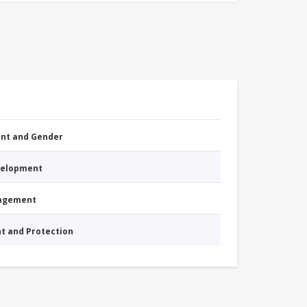
nt and Gender
evelopment
nagement
nt and Protection