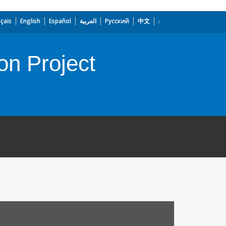
çais
English
Español
العربية
Русский
中文
on Project