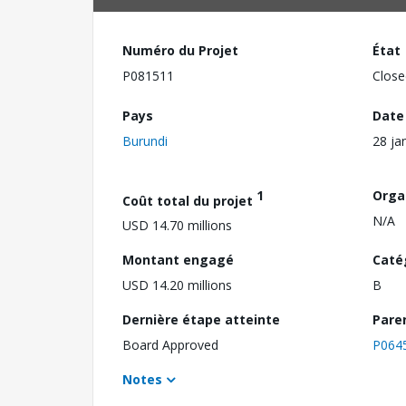
Numéro du Projet
État
P081511
Close
Pays
Date
Burundi
28 ja
1
Orga
Coût total du projet
N/A
USD 14.70 millions
Montant engagé
Caté
USD 14.20 millions
B
Dernière étape atteinte
Pare
Board Approved
P064
Notes