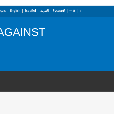
çais
English
Español
العربية
Русский
中文
AGAINST