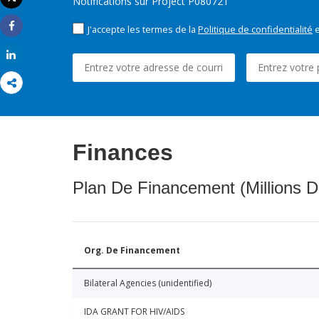
Notifications sur Project P080721
Imprimer
J'accepte les termes de la
Politique de confidentialité
e
Share
Share
Finances
Plan De Financement (Millions D
Org. De Financement
Bilateral Agencies (unidentified)
IDA GRANT FOR HIV/AIDS